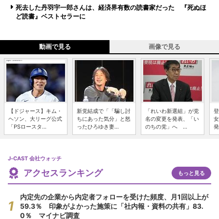
死去した丹羽宇一郎さんは、経済界有数の読書家だった 『死ぬほ
ど読書』ベストセラーに
動画で見る
画像で見る
【ドジャース】キム・
新党結成で「「騙し討
「れいわ新選組」が党
登
ヘソン、大リーグ公式
ちにあった気分」と怒
名の変更を発表、「い
女
「PSロースタ...
ったひろゆき妻...
のちの党」へ ...
発
J-CAST 会社ウォッチ
アクセスランキング
もっと見る
内定先の企業から内定者フォローを受けた頻度、月1回以上が
59.3％ 印象がよかった施策に「社内報・資料の共有」83.
0％ マイナビ調査