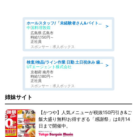
ホールスタッフ/「未経験者さん&バイトデビューも大歓迎」残業ほぼなし×1日3時間〜勤務OK!フォロー体制も充実/広島県/広島市南区
＞
中国料理敦煌
広島県 広島市
時給1,150円～
正社員
スポンサー：求人ボックス
検査/検品/ライン作業 日勤 土日祝休み 歯科模型製造 有償休憩あり 残業ほぼなし
＞
UTエージェント株式会社
京都府 南丹市
時給1,180円～
正社員
スポンサー：求人ボックス
姉妹サイト
【かつや】人気メニューが税抜150円引き&ご
飯大盛り無料!お得すぎる「感謝祭」は8月14
日まで開催中。