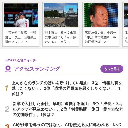
「異物使用疑惑」元韓
熊本市長、相次ぐ余震
広島原爆の日、小沢一
張
国セーブ王、出場停止
に本音ぽつり「もう嫌
郎氏が高市政権を「戦
ォ
明けマウンドで...
だなぁ」 被災...
前回帰路線」と...
気
J-CAST 会社ウォッチ
アクセスランキング
もっと見る
上司からのランチの誘いを断りにくい理由 3位「情報共有を
逃したくない」、2位「職場の雰囲気を悪くしたくない」、1
位は？
新卒で入社した会社、早期に退職する理由 3位「成長・スキ
ルアップが見込めない」、2位「労働時間・休日・働き方など
の労働条件」、1位は？
AIが仕事を奪うのではなく、AIを使える人に奪われる レバ