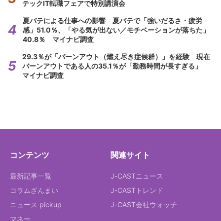
テックIT転職フェアで特別講演会
夏バテによる仕事への影響 夏バテで「強いだるさ・疲労
感」51.0％、「やる気が出ない／モチベーションが落ちた」
40.8％ マイナビ調査
29.3％が「バーンアウト（燃え尽き症候群）」を経験 現在
バーンアウトである人の35.1％が「勤務時間が長すぎる」
マイナビ調査
コンテンツ
関連サイト
最新記事一覧
J-CASTニュース
コラムざんまい
J-CASTトレンド
ニュース pickup
J-CAST会社ウォッチ
マネー