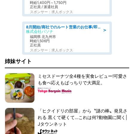
時給1,400円～1,750円
正社員 / 派遣社員
スポンサー：求人ボックス
8月開始/商社でのルート営業のお仕事/即日勤務可/車通勤可/営業
＞
株式会社パソナ
福岡県 北九州市
時給1,506円
正社員
スポンサー：求人ボックス
姉妹サイト
ミセスドーナツ全4種を実食レビュー!可愛さ
も食べ応えもばっちりで大満足。
「ヒクイドリの部屋」から〝謎の棒〟発見さ
れる 黒くて硬くて...これは何?動物園に聞く|
Jタウンネット