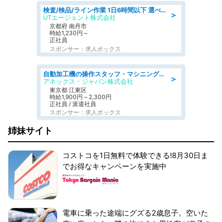
検査/検品/ライン作業 1日6時間以下 選べる勤務時間 土日祝休 明るい髪色OK
＞
UTエージェント株式会社
京都府 南丹市
時給1,230円～
正社員
スポンサー：求人ボックス
自動加工機の操作スタッフ・マシニングセンタ/工業系卒歓迎/未経験OK/ブランクOK/週休2日制/年間休日125日
＞
アネックス・ジャパン株式会社
東京都 江東区
時給1,900円～2,300円
正社員 / 派遣社員
スポンサー：求人ボックス
姉妹サイト
コストコを1日無料で体験できる!8月30日ま
でお得なキャンペーンを実施中
電車に乗った途端にグズる2歳息子。空いた