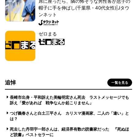
席に座ったら、隣の怖そうな男性客が息子の
帽子に手を伸ばし(千葉県・40代女性)|Jタウ
ンネット
ゼロまる
追悼
一覧を見る
長崎市出身・平和訴えた美輪明宏さん死去 ラストメッセージでも
訴え「愛があれば 戦争なんか起こりません」
つげ義春さんと白土三平さん カリスマ漫画家、二人の「違い」と
は？
死去した丹羽宇一郎さんは、経済界有数の読書家だった 『死ぬほ
ど読書』ベストセラーに