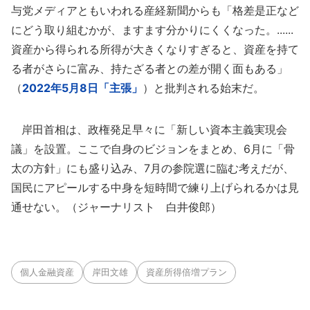
与党メディアともいわれる産経新聞からも「格差是正など
にどう取り組むかが、ますます分かりにくくなった。......
資産から得られる所得が大きくなりすぎると、資産を持て
る者がさらに富み、持たざる者との差が開く面もある」
（
2022年5月8日「主張」
）と批判される始末だ。
岸田首相は、政権発足早々に「新しい資本主義実現会
議」を設置。ここで自身のビジョンをまとめ、6月に「骨
太の方針」にも盛り込み、7月の参院選に臨む考えだが、
国民にアピールする中身を短時間で練り上げられるかは見
通せない。（ジャーナリスト 白井俊郎）
個人金融資産
岸田文雄
資産所得倍増プラン