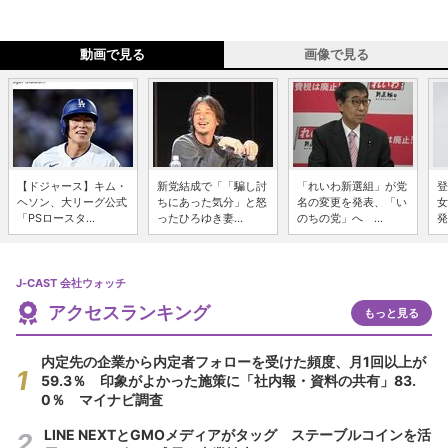
動画で見る
画像で見る
【ドジャース】キム・
新党結成で「「騙し討
「れいわ新選組」が党
登
ヘソン、大リーグ公式
ちにあった気分」と怒
名の変更を発表、「い
女
「PSロースタ...
ったひろゆき妻...
のちの党」へ ...
発
J-CAST 会社ウォッチ
アクセスランキング
もっと見る
内定先の企業から内定者フォローを受けた頻度、月1回以上が
59.3％ 印象がよかった施策に「社内報・資料の共有」83.
0％ マイナビ調査
LINE NEXTとGMOメディアがタッグ ステーブルコインを活