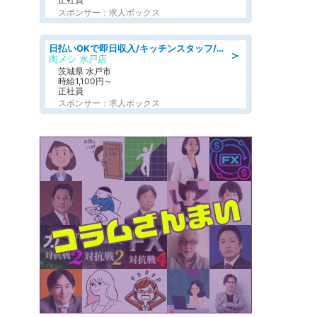
スポンサー：求人ボックス
日払いOKで即日収入/キッチンスタッフ/「原付免許必須」デリバリー業務など、自己成長可能な幅広い仕事に挑戦!髪型自由&ピアス・ネイルOK/茨城県/水戸市
＞
肉メシ 水戸店
茨城県 水戸市
時給1,100円～
正社員
スポンサー：求人ボックス