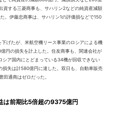
0％出資する三菱商事も、サハリン2などの純資産減額
した。伊藤忠商事は、サハリン1の評価損などで150
下げたが、米航空機リース事業のロシアによる機
0億円の損失を計上した。住友商事も、関連会社が
ロシア国内にとどまっている34機が回収できない
の損失は計580億円に達した。双日も、自動車販売
。豊田通商はゼロだった。
は前期比5倍超の9375億円