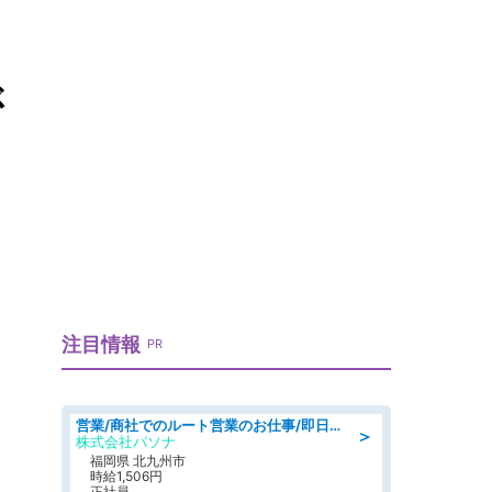
ぶ
注目情報
PR
営業/商社でのルート営業のお仕事/即日勤務可/車通勤可/営業
＞
株式会社パソナ
福岡県 北九州市
時給1,506円
正社員