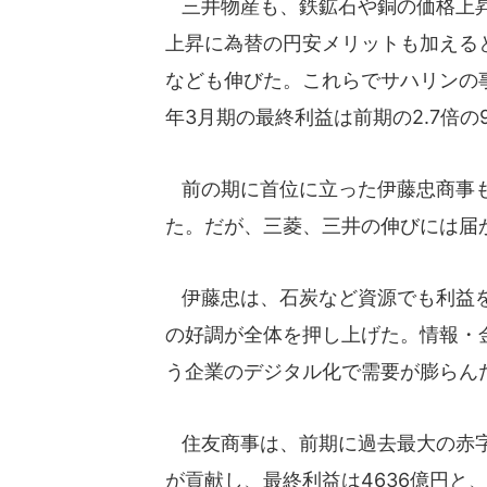
三井物産も、鉄鉱石や銅の価格上昇
上昇に為替の円安メリットも加えると
なども伸びた。これらでサハリンの
年3月期の最終利益は前期の2.7倍の
前の期に首位に立った伊藤忠商事も最
た。だが、三菱、三井の伸びには届
伊藤忠は、石炭など資源でも利益を
の好調が全体を押し上げた。情報・
う企業のデジタル化で需要が膨らん
住友商事は、前期に過去最大の赤字
が貢献し、最終利益は4636億円と