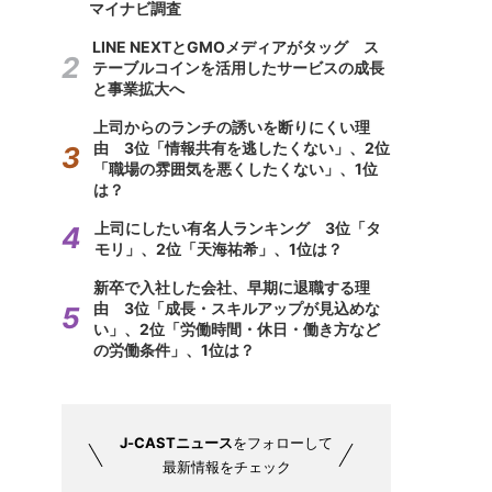
マイナビ調査
LINE NEXTとGMOメディアがタッグ ス
テーブルコインを活用したサービスの成長
と事業拡大へ
上司からのランチの誘いを断りにくい理
由 3位「情報共有を逃したくない」、2位
「職場の雰囲気を悪くしたくない」、1位
は？
上司にしたい有名人ランキング 3位「タ
モリ」、2位「天海祐希」、1位は？
新卒で入社した会社、早期に退職する理
由 3位「成長・スキルアップが見込めな
い」、2位「労働時間・休日・働き方など
の労働条件」、1位は？
J-CASTニュース
をフォローして
最新情報をチェック