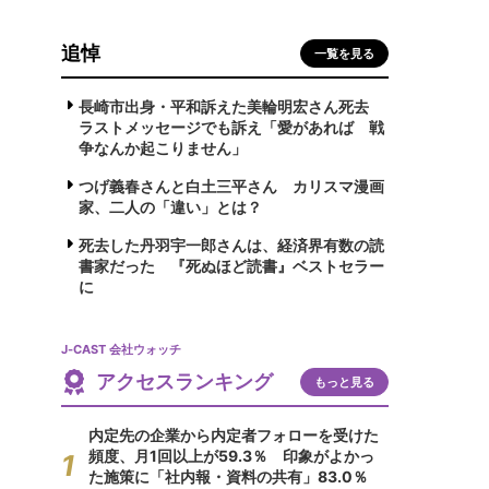
追悼
一覧を見る
長崎市出身・平和訴えた美輪明宏さん死去
ラストメッセージでも訴え「愛があれば 戦
争なんか起こりません」
つげ義春さんと白土三平さん カリスマ漫画
家、二人の「違い」とは？
死去した丹羽宇一郎さんは、経済界有数の読
書家だった 『死ぬほど読書』ベストセラー
に
J-CAST 会社ウォッチ
アクセスランキング
もっと見る
内定先の企業から内定者フォローを受けた
頻度、月1回以上が59.3％ 印象がよかっ
た施策に「社内報・資料の共有」83.0％