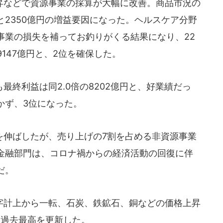
などで資源事業の採算が大幅に改善。商品市況の
2350億円の増益要因になった。ヘルスケア分野
事業の損失を補ってお釣りがくる結果になり、22
9147億円と、2位を確保した。
終利益は同2.0倍の8202億円と、好業績だっ
かず、3位になった。
伸ばしたが、売り上げの7割を占める非資源事業
金融部門は、コロナ禍からの経済活動の回復に伴
だ。
計上から一転、石炭、鉄鉱石、銅などの価格上昇
、過去最高を更新した。