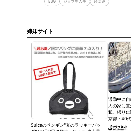
ESG
ジョブ型人事
経団連
姉妹サイト
通勤中に自
人の家に置
私。帰りに取
京都・40代
Suicaのペンギン"夏のラッキーバッ