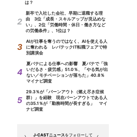
は？
新卒で入社した会社、早期に退職する理
由 3位「成長・スキルアップが見込めな
い」、2位「労働時間・休日・働き方など
の労働条件」、1位は？
AIが仕事を奪うのではなく、AIを使える人
に奪われる レバテックIT転職フェアで特
別講演会
夏バテによる仕事への影響 夏バテで「強
いだるさ・疲労感」51.0％、「やる気が出
ない／モチベーションが落ちた」40.8％
マイナビ調査
29.3％が「バーンアウト（燃え尽き症候
群）」を経験 現在バーンアウトである人
の35.1％が「勤務時間が長すぎる」 マイ
ナビ調査
J-CASTニュース
をフォローして