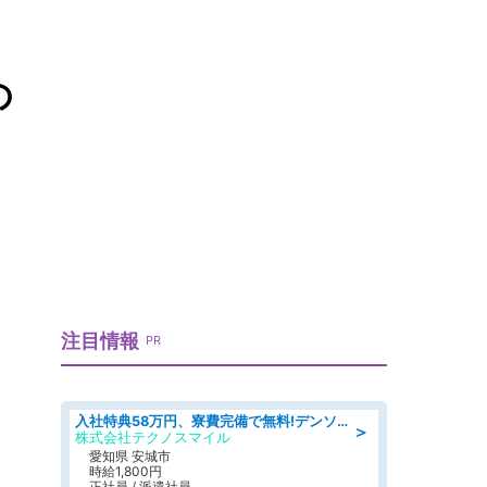
の
注目情報
PR
入社特典58万円、寮費完備で無料!デンソーで働こう!自動車工場で小型部品の検査業務 denso aichi
＞
株式会社テクノスマイル
愛知県 安城市
時給1,800円
正社員 / 派遣社員