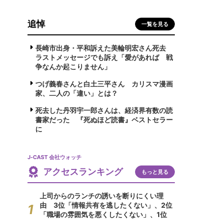
追悼
一覧を見る
長崎市出身・平和訴えた美輪明宏さん死去
ラストメッセージでも訴え「愛があれば 戦
争なんか起こりません」
つげ義春さんと白土三平さん カリスマ漫画
家、二人の「違い」とは？
死去した丹羽宇一郎さんは、経済界有数の読
書家だった 『死ぬほど読書』ベストセラー
に
J-CAST 会社ウォッチ
アクセスランキング
もっと見る
上司からのランチの誘いを断りにくい理
由 3位「情報共有を逃したくない」、2位
「職場の雰囲気を悪くしたくない」、1位