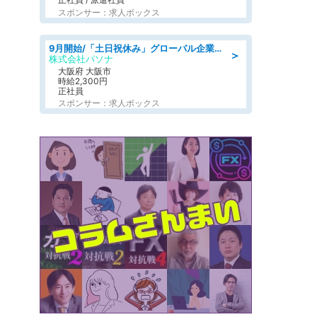
スポンサー：求人ボックス
9月開始/「土日祝休み」グローバル企業での産業保健のお仕事/保健師/高時給/残業なし/服装自由
＞
株式会社パソナ
大阪府 大阪市
時給2,300円
正社員
スポンサー：求人ボックス