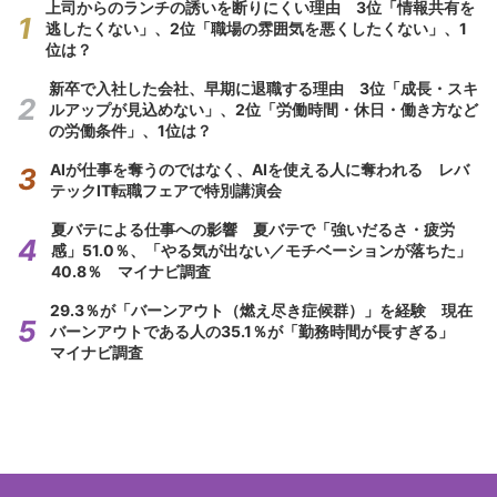
上司からのランチの誘いを断りにくい理由 3位「情報共有を
逃したくない」、2位「職場の雰囲気を悪くしたくない」、1
位は？
新卒で入社した会社、早期に退職する理由 3位「成長・スキ
ルアップが見込めない」、2位「労働時間・休日・働き方など
の労働条件」、1位は？
AIが仕事を奪うのではなく、AIを使える人に奪われる レバ
テックIT転職フェアで特別講演会
夏バテによる仕事への影響 夏バテで「強いだるさ・疲労
感」51.0％、「やる気が出ない／モチベーションが落ちた」
40.8％ マイナビ調査
29.3％が「バーンアウト（燃え尽き症候群）」を経験 現在
バーンアウトである人の35.1％が「勤務時間が長すぎる」
マイナビ調査