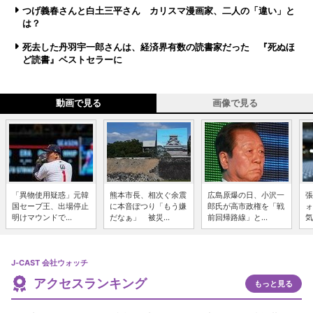
つげ義春さんと白土三平さん カリスマ漫画家、二人の「違い」と
は？
死去した丹羽宇一郎さんは、経済界有数の読書家だった 『死ぬほ
ど読書』ベストセラーに
動画で見る
画像で見る
「異物使用疑惑」元韓
熊本市長、相次ぐ余震
広島原爆の日、小沢一
張
国セーブ王、出場停止
に本音ぽつり「もう嫌
郎氏が高市政権を「戦
ォ
明けマウンドで...
だなぁ」 被災...
前回帰路線」と...
気
J-CAST 会社ウォッチ
アクセスランキング
もっと見る