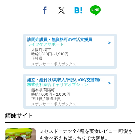
訪問介護員・無資格可の生活支援員
＞
ライフケアサポート
大阪府 堺市
時給1,310円～1,910円
正社員
スポンサー：求人ボックス
組立・組付け/高収入/日払いOK/交替制/20・30・40代活躍中/製造 工場
＞
株式会社綜合キャリアオプション
熊本県 菊陽町
時給1,600円～2,000円
正社員 / 派遣社員
スポンサー：求人ボックス
姉妹サイト
ミセスドーナツ全4種を実食レビュー!可愛さ
も食べ応えもばっちりで大満足。