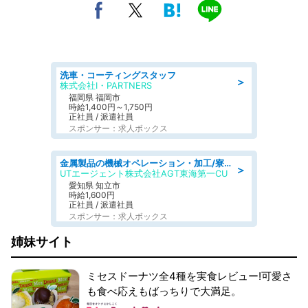
洗車・コーティングスタッフ
＞
株式会社I・PARTNERS
福岡県 福岡市
時給1,400円～1,750円
正社員 / 派遣社員
スポンサー：求人ボックス
金属製品の機械オペレーション・加工/寮完備/日払い/工場・製造
＞
UTエージェント株式会社AGT東海第一CU
愛知県 知立市
時給1,600円
正社員 / 派遣社員
スポンサー：求人ボックス
姉妹サイト
ミセスドーナツ全4種を実食レビュー!可愛さ
も食べ応えもばっちりで大満足。