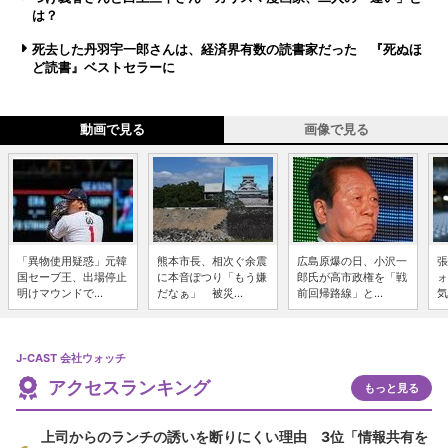
は？
死去した丹羽宇一郎さんは、経済界有数の読書家だった 『死ぬほ
ど読書』ベストセラーに
動画で見る
画像で見る
「異物使用疑惑」元韓
熊本市長、相次ぐ余震
広島原爆の日、小沢一
張
国セーブ王、出場停止
に本音ぽつり「もう嫌
郎氏が高市政権を「戦
ォ
明けマウンドで...
だなぁ」 被災...
前回帰路線」と...
気
J-CAST 会社ウォッチ
アクセスランキング
もっと見る
上司からのランチの誘いを断りにくい理由 3位「情報共有を