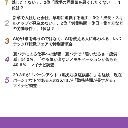
逃したくない」、2位「職場の雰囲気を悪くしたくない」、1
位は？
新卒で入社した会社、早期に退職する理由 3位「成長・スキ
ルアップが見込めない」、2位「労働時間・休日・働き方など
の労働条件」、1位は？
AIが仕事を奪うのではなく、AIを使える人に奪われる レバ
テックIT転職フェアで特別講演会
夏バテによる仕事への影響 夏バテで「強いだるさ・疲労
感」51.0％、「やる気が出ない／モチベーションが落ちた」
40.8％ マイナビ調査
29.3％が「バーンアウト（燃え尽き症候群）」を経験 現在
バーンアウトである人の35.1％が「勤務時間が長すぎる」
マイナビ調査