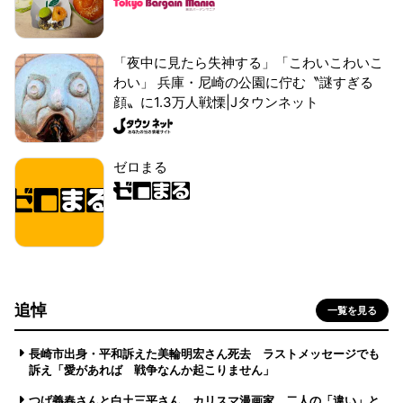
「夜中に見たら失神する」「こわいこわいこ
わい」 兵庫・尼崎の公園に佇む〝謎すぎる
顔〟に1.3万人戦慄|Jタウンネット
ゼロまる
追悼
一覧を見る
長崎市出身・平和訴えた美輪明宏さん死去 ラストメッセージでも
訴え「愛があれば 戦争なんか起こりません」
つげ義春さんと白土三平さん カリスマ漫画家、二人の「違い」と