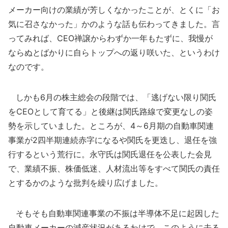
メーカー向けの業績が芳しくなかったことが、とくに「お
気に召さなかった」かのような話も伝わってきました。言
ってみれば、CEO禅譲からわずか一年もたずに、我慢が
ならぬとばかりに自らトップへの返り咲いた、というわけ
なのです。
しかも6月の株主総会の段階では、「逃げない限り関氏
をCEOとして育てる」と後継は関氏路線で変更なしの姿
勢を示していました。ところが、4～6月期の自動車関連
事業が2四半期連続赤字になるや関氏を更迭し、退任を強
行するという荒行に。永守氏は関氏退任を公表した会見
で、業績不振、株価低迷、人材流出等をすべて関氏の責任
とするかのような批判を繰り広げました。
そもそも自動車関連事業の不振は半導体不足に起因した
自動車メーカーの減産状況があるわけで、このように去る