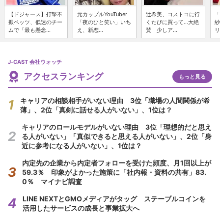
【ドジャース】打撃不
元カップルYouTuber
辻希美、コストコに行
「
振ベッツ、低迷のチー
「夜のひと笑い」いち
くたびに買って...大絶
紗
ムで「最も懸念...
え、新恋...
賛 少しア...
リ
J-CAST 会社ウォッチ
アクセスランキング
もっと見る
キャリアの相談相手がいない理由 3位「職場の人間関係が希
薄」、2位「真剣に話せる人がいない」、1位は？
キャリアのロールモデルがいない理由 3位「理想的だと思え
る人がいない」「真似できると思える人がいない」、2位「身
近に参考になる人がいない」、1位は？
内定先の企業から内定者フォローを受けた頻度、月1回以上が
59.3％ 印象がよかった施策に「社内報・資料の共有」83.
0％ マイナビ調査
LINE NEXTとGMOメディアがタッグ ステーブルコインを
活用したサービスの成長と事業拡大へ