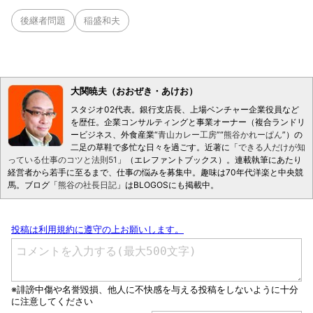
後継者問題
稲盛和夫
大関暁夫（おおぜき・あけお）
スタジオ02代表。銀行支店長、上場ベンチャー企業役員など
を歴任。企業コンサルティングと事業オーナー（複合ランドリ
ービジネス、外食産業“
青山カレー工房
”“
熊谷かれーぱん
”）の
二足の草鞋で多忙な日々を過ごす。近著に「
できる人だけが知
っている仕事のコツと法則51
」（エレファントブックス）。連載執筆にあたり
経営者から若手に至るまで、仕事の悩みを募集中。趣味は70年代洋楽と中央競
馬。ブログ「
熊谷の社長日記
」はBLOGOSにも掲載中。