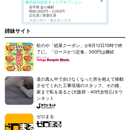
＞
株式会社綜合キャリアオプション
岩手県 金ケ崎町
時給1,650円～2,063円
正社員 / 派遣社員
スポンサー：求人ボックス
姉妹サイト
松のや「総菜クーポン」が8月12日15時で終
了に。「ロースかつ定食」500円は継続
道の真ん中で歩けなくなった所を抱えて移動
させてくれた工事現場のスタッフ。その後、
家まで私を送ると(大阪府・40代女性)|Jタウ
ンネット
ゼロまる