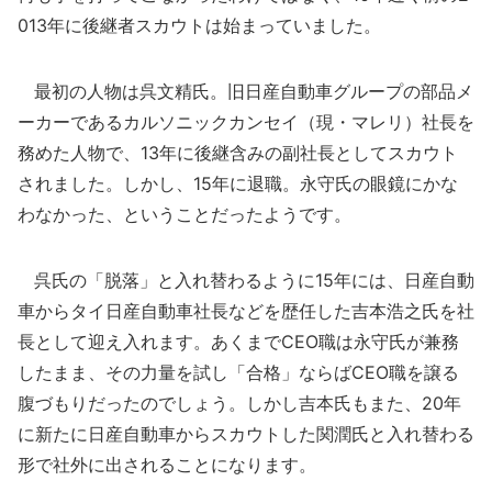
013年に後継者スカウトは始まっていました。
最初の人物は呉文精氏。旧日産自動車グループの部品メ
ーカーであるカルソニックカンセイ（現・マレリ）社長を
務めた人物で、13年に後継含みの副社長としてスカウト
されました。しかし、15年に退職。永守氏の眼鏡にかな
わなかった、ということだったようです。
呉氏の「脱落」と入れ替わるように15年には、日産自動
車からタイ日産自動車社長などを歴任した吉本浩之氏を社
長として迎え入れます。あくまでCEO職は永守氏が兼務
したまま、その力量を試し「合格」ならばCEO職を譲る
腹づもりだったのでしょう。しかし吉本氏もまた、20年
に新たに日産自動車からスカウトした関潤氏と入れ替わる
形で社外に出されることになります。