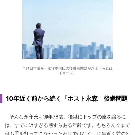
再び日本電産・永守重信氏の後継者問題が浮上（写真は
イメージ）
10年近く前から続く「ポスト永森」後継問題
そんな永守氏も御年78歳。後継にトップの座を譲るに
は、すでに遅すぎる感すらある年齢です。もちろん今まで
何も手を打ってこなかったわけではなく、10年近く前の2