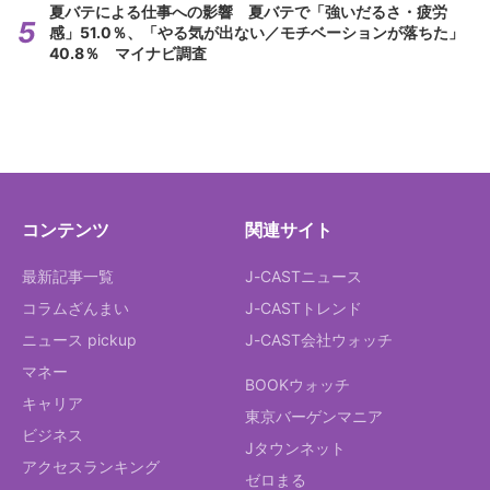
夏バテによる仕事への影響 夏バテで「強いだるさ・疲労
感」51.0％、「やる気が出ない／モチベーションが落ちた」
40.8％ マイナビ調査
コンテンツ
関連サイト
最新記事一覧
J-CASTニュース
コラムざんまい
J-CASTトレンド
ニュース pickup
J-CAST会社ウォッチ
マネー
BOOKウォッチ
キャリア
東京バーゲンマニア
ビジネス
Jタウンネット
アクセスランキング
ゼロまる