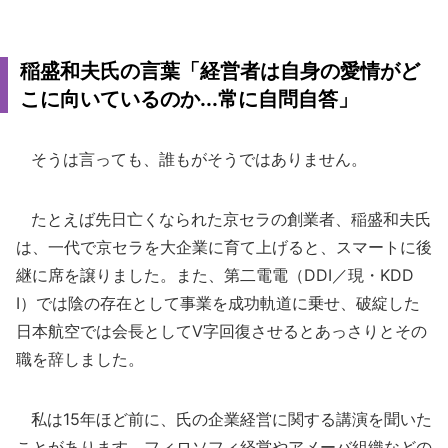
稲盛和夫氏の言葉「経営者は自身の愛情がど
こに向いているのか...常に自問自答」
そうは言っても、誰もがそうではありません。
たとえば先日亡くなられた京セラの創業者、稲盛和夫氏
は、一代で京セラを大企業に育て上げると、スマートに後
継に席を譲りました。また、第二電電（DDI／現・KDD
I）では陰の存在として事業を成功軌道に乗せ、破綻した
日本航空では会長としてV字回復させるとあっさりとその
職を辞しました。
私は15年ほど前に、氏の企業経営に関する講演を聞いた
ことがあります。フィロソフィ経営やアメーバ組織などの