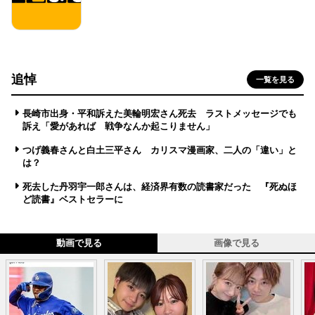
追悼
一覧を見る
長崎市出身・平和訴えた美輪明宏さん死去 ラストメッセージでも
訴え「愛があれば 戦争なんか起こりません」
つげ義春さんと白土三平さん カリスマ漫画家、二人の「違い」と
は？
死去した丹羽宇一郎さんは、経済界有数の読書家だった 『死ぬほ
ど読書』ベストセラーに
動画で見る
画像で見る