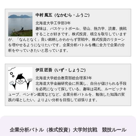
中村 風五（なかむら・ふうご）
北海道大学工学部3年
趣味は、バスケットボール、登山、熱力学、読書。挑戦
することが好きです。株式投資、積立を取引しています
が、「なんとなく」良い銘柄しかわからず苦戦中。株式投資のリターン
を増やせるようになりたいです。企業分析バトルを機に全力で企業の分
析をやっていきたいと思っています。
伊豆 匠吾（いず・しょうご）
北海道大学総合教育部総合理系1年
北海道大学金融研究会に所属し、自分が儲けられる手段
を必死になって探している。趣味は花札、ルービックキ
ューブ、ペンギン鑑賞などなど。企業分析バトルを、勉強した知識の実
践の場としたい。よりよい分析を目指して頑張ります。
企業分析バトル（株式投資）大学対抗戦 競技ルール