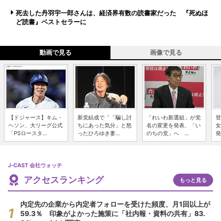
死去した丹羽宇一郎さんは、経済界有数の読書家だった 『死ぬほ
ど読書』ベストセラーに
動画で見る
画像で見る
【ドジャース】キム・
新党結成で「「騙し討
「れいわ新選組」が党
登
ヘソン、大リーグ公式
ちにあった気分」と怒
名の変更を発表、「い
女
「PSロースタ...
ったひろゆき妻...
のちの党」へ ...
発
J-CAST 会社ウォッチ
アクセスランキング
もっと見る
内定先の企業から内定者フォローを受けた頻度、月1回以上が
59.3％ 印象がよかった施策に「社内報・資料の共有」83.