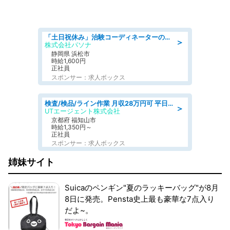
「土日祝休み」治験コーディネーターのお仕事/未経験OK
＞
株式会社パソナ
静岡県 浜松市
時給1,600円
正社員
スポンサー：求人ボックス
検査/検品/ライン作業 月収28万円可 平日休み 車両バッテリーのケースの検査など
＞
UTエージェント株式会社
京都府 福知山市
時給1,350円～
正社員
スポンサー：求人ボックス
姉妹サイト
Suicaのペンギン"夏のラッキーバッグ"が8月
8日に発売。Pensta史上最も豪華な7点入り
だよ~。