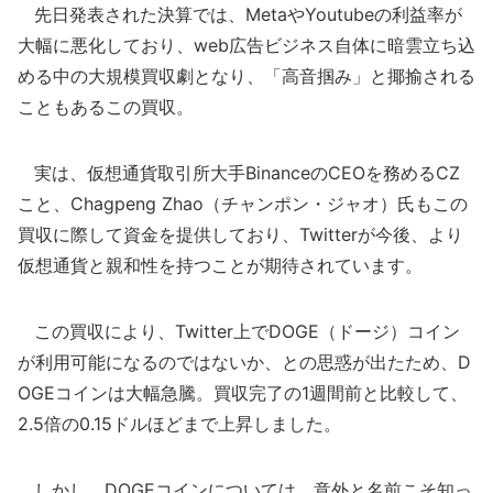
先日発表された決算では、MetaやYoutubeの利益率が
大幅に悪化しており、web広告ビジネス自体に暗雲立ち込
める中の大規模買収劇となり、「高音掴み」と揶揄される
こともあるこの買収。
実は、仮想通貨取引所大手BinanceのCEOを務めるCZ
こと、Chagpeng Zhao（チャンポン・ジャオ）氏もこの
買収に際して資金を提供しており、Twitterが今後、より
仮想通貨と親和性を持つことが期待されています。
この買収により、Twitter上でDOGE（ドージ）コイン
が利用可能になるのではないか、との思惑が出たため、D
OGEコインは大幅急騰。買収完了の1週間前と比較して、
2.5倍の0.15ドルほどまで上昇しました。
しかし、DOGEコインについては、意外と名前こそ知っ