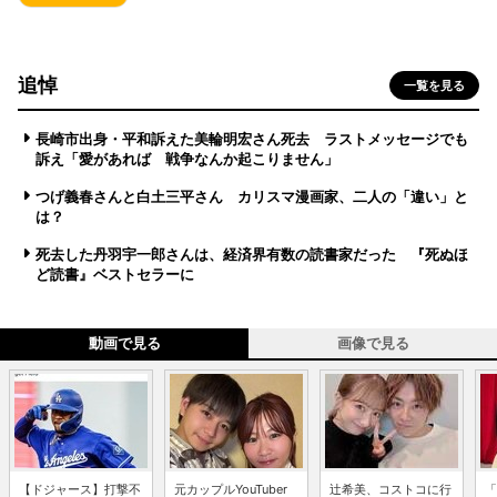
追悼
一覧を見る
長崎市出身・平和訴えた美輪明宏さん死去 ラストメッセージでも
訴え「愛があれば 戦争なんか起こりません」
つげ義春さんと白土三平さん カリスマ漫画家、二人の「違い」と
は？
死去した丹羽宇一郎さんは、経済界有数の読書家だった 『死ぬほ
ど読書』ベストセラーに
動画で見る
画像で見る
【ドジャース】打撃不
元カップルYouTuber
辻希美、コストコに行
「