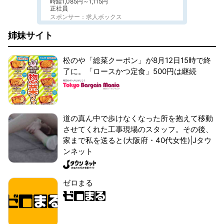
時給1,085円～1,115円
正社員
スポンサー：求人ボックス
姉妹サイト
松のや「総菜クーポン」が8月12日15時で終
了に。「ロースかつ定食」500円は継続
道の真ん中で歩けなくなった所を抱えて移動
させてくれた工事現場のスタッフ。その後、
家まで私を送ると(大阪府・40代女性)|Jタウ
ンネット
ゼロまる