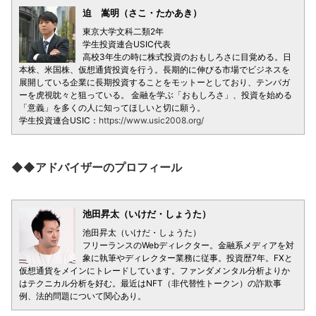
迫 嵩明（さこ・たかあき）
東京大学文科二類2年
学生投資連合USIC代表
高校3年生の時に株式投資のおもしろさに目覚める。日
本株、米国株、仮想通貨投資を行う。長期的に伸びる市場でビジネスを
展開している企業に長期投資することをモットーとしており、テンバガ
ーを虎視眈々と狙っている。 金融を学ぶ「おもしろさ」、投資を始める
「意義」を多くの人に知ってほしいと切に願う。
学生投資連合USIC：
https://www.usic2008.org/
◆◆アドバイザーのプロフィール
池田昇太（いけだ・しょうた）
池田昇太（いけだ・しょうた）
フリーランスのWebディレクター。金融系メディアを対
象に執筆やディレクター業務に従事。投資歴7年。FXと
仮想通貨をメインにトレードしています。ファンダメンタル分析よりか
はテクニカル分析を好む。最近はNFT（非代替性トークン）の詐欺事
例、法的問題について関心あり。