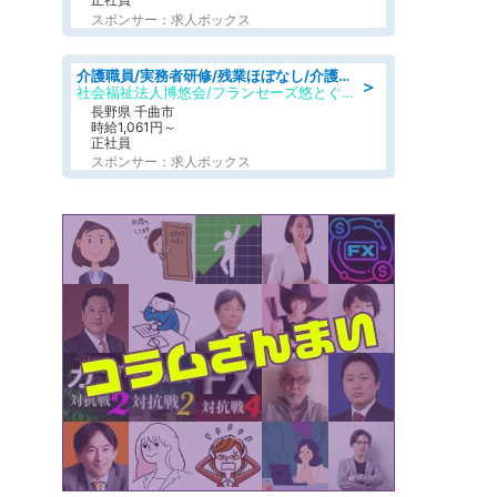
スポンサー：求人ボックス
介護職員/実務者研修/残業ほぼなし/介護老人保健施設の介護士/シフト相談可
＞
社会福祉法人博悠会/フランセーズ悠とぐら
長野県 千曲市
時給1,061円～
正社員
スポンサー：求人ボックス