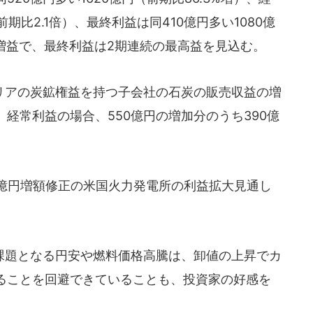
前期比2.1倍）、最終利益は同410億円多い1080億
収増益で、最終利益は2期連続の最高益を見込む。
アの炭鉱権益を持つ子会社の石炭の販売収益の増
経常利益の場合、550億円の増加分のうち390億
億円増額修正の米国火力発電所の利益拡大見通し
題となる円安や燃料価格高騰は、卸値の上昇でカ
ることを回避できていることも、投資家の好感を