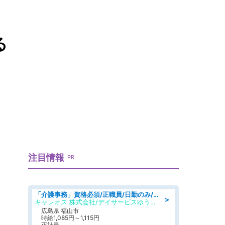
る
注目情報
PR
「介護事務」資格必須/正職員/日勤のみ/デイサービス
＞
キャレオス 株式会社/デイサービスゆうゆう南本庄
広島県 福山市
時給1,085円～1,115円
正社員