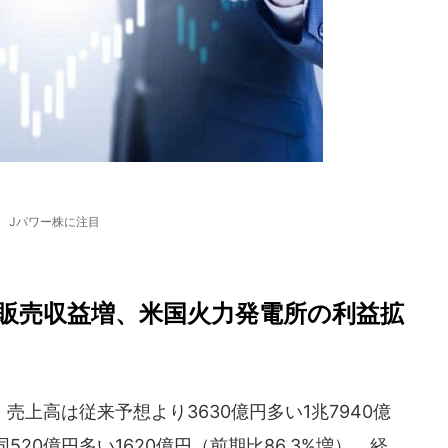
Jパワー株に注目
販売収益増、米国火力発電所の利益拡
上高は従来予想より3630億円多い1兆7940億
520億円多い1620億円（前期比86.3%増）、経