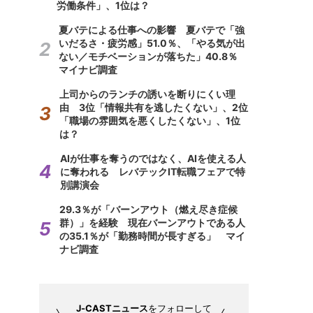
労働条件」、1位は？
夏バテによる仕事への影響 夏バテで「強
いだるさ・疲労感」51.0％、「やる気が出
ない／モチベーションが落ちた」40.8％
マイナビ調査
上司からのランチの誘いを断りにくい理
由 3位「情報共有を逃したくない」、2位
「職場の雰囲気を悪くしたくない」、1位
は？
AIが仕事を奪うのではなく、AIを使える人
に奪われる レバテックIT転職フェアで特
別講演会
29.3％が「バーンアウト（燃え尽き症候
群）」を経験 現在バーンアウトである人
の35.1％が「勤務時間が長すぎる」 マイ
ナビ調査
J-CASTニュース
をフォローして