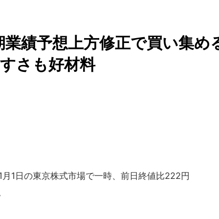
.通期業績予想上方修正で買い集め
やすさも好材料
1月1日の東京株式市場で一時、前日終値比222円
。