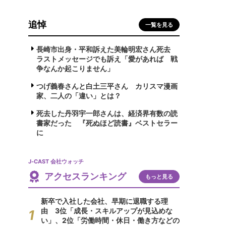
追悼
一覧を見る
長崎市出身・平和訴えた美輪明宏さん死去
ラストメッセージでも訴え「愛があれば 戦
争なんか起こりません」
つげ義春さんと白土三平さん カリスマ漫画
家、二人の「違い」とは？
死去した丹羽宇一郎さんは、経済界有数の読
書家だった 『死ぬほど読書』ベストセラー
に
J-CAST 会社ウォッチ
アクセスランキング
もっと見る
新卒で入社した会社、早期に退職する理
由 3位「成長・スキルアップが見込めな
い」、2位「労働時間・休日・働き方などの