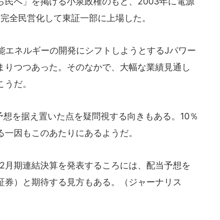
民へ」を掲げる小泉政権のもと、2003年に電源
は完全民営化して東証一部に上場した。
能エネルギーの開発にシフトしようとするJパワー
まりつつあった。そのなかで、大幅な業績見通し
こうだ。
想を据え置いた点を疑問視する向きもある。10％
る一因もこのあたりにあるようだ。
12月期連結決算を発表するころには、配当予想を
証券）と期待する見方もある。（ジャーナリス