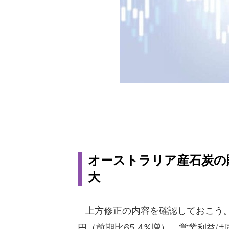
オーストラリア産石炭の
大
上方修正の内容を確認しておこう。売
円（前期比65.4%増）、営業利益は同