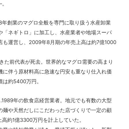
―。
1968年創業のマグロ全般を専門に取り扱う水産卸業
や「ネギトロ」に加工し、水産業者や地場スーパ
運営し、2009年8月期の年売上高は約7億1000
てきた前代表が死去。世界的なマグロ需要の高まり
機に伴う原材料高に急速な円安も重なり仕入れ価
は約5400万円。
..1989年の飲食店経営業者。地元でも有数の大型
の麺や天然だしにこだわった店づくりで一定の顧
上高約1億3300万円を計上していた。