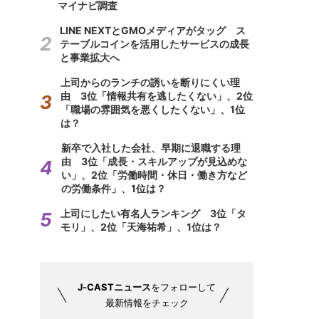
マイナビ調査
LINE NEXTとGMOメディアがタッグ ス
テーブルコインを活用したサービスの成長
と事業拡大へ
上司からのランチの誘いを断りにくい理
由 3位「情報共有を逃したくない」、2位
「職場の雰囲気を悪くしたくない」、1位
は？
新卒で入社した会社、早期に退職する理
由 3位「成長・スキルアップが見込めな
い」、2位「労働時間・休日・働き方など
の労働条件」、1位は？
上司にしたい有名人ランキング 3位「タ
モリ」、2位「天海祐希」、1位は？
J-CASTニュース
をフォローして
最新情報をチェック