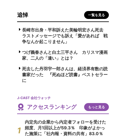
追悼
一覧を見る
長崎市出身・平和訴えた美輪明宏さん死去
ラストメッセージでも訴え「愛があれば 戦
争なんか起こりません」
つげ義春さんと白土三平さん カリスマ漫画
家、二人の「違い」とは？
死去した丹羽宇一郎さんは、経済界有数の読
書家だった 『死ぬほど読書』ベストセラー
に
J-CAST 会社ウォッチ
アクセスランキング
もっと見る
内定先の企業から内定者フォローを受けた
頻度、月1回以上が59.3％ 印象がよかっ
た施策に「社内報・資料の共有」83.0％