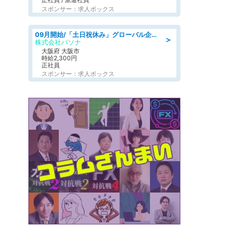
スポンサー：求人ボックス
09月開始/「土日祝休み」グローバル企業での産業保健のお仕事/保健師/高時給/残業なし/服装自由
＞
株式会社パソナ
大阪府 大阪市
時給2,300円
正社員
スポンサー：求人ボックス