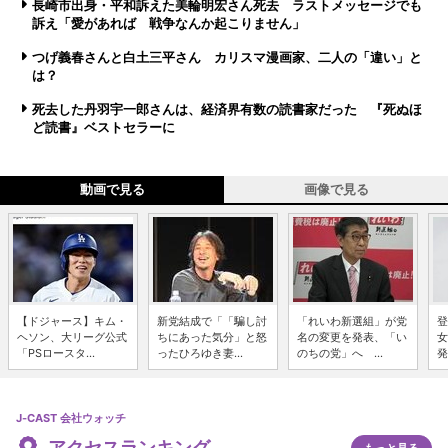
長崎市出身・平和訴えた美輪明宏さん死去 ラストメッセージでも
訴え「愛があれば 戦争なんか起こりません」
つげ義春さんと白土三平さん カリスマ漫画家、二人の「違い」と
は？
死去した丹羽宇一郎さんは、経済界有数の読書家だった 『死ぬほ
ど読書』ベストセラーに
動画で見る
画像で見る
【ドジャース】キム・
新党結成で「「騙し討
「れいわ新選組」が党
登
ヘソン、大リーグ公式
ちにあった気分」と怒
名の変更を発表、「い
女
「PSロースタ...
ったひろゆき妻...
のちの党」へ ...
発
J-CAST 会社ウォッチ
アクセスランキング
もっと見る