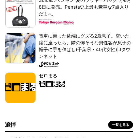
Suicaのペンギン"夏のラッキーバッグ"が8月
8日に発売。Pensta史上最も豪華な7点入り
だよ~。
電車に乗った途端にグズる2歳息子。空いた
席に座ったら、隣の怖そうな男性客が息子の
帽子に手を伸ばし(千葉県・40代女性)|Jタウ
ンネット
ゼロまる
追悼
一覧を見る