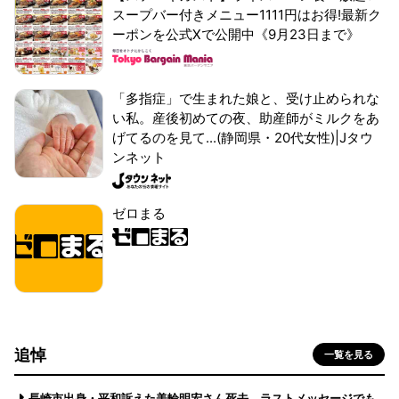
スープバー付きメニュー1111円はお得!最新ク
ーポンを公式Xで公開中《9月23日まで》
「多指症」で生まれた娘と、受け止められな
い私。産後初めての夜、助産師がミルクをあ
げてるのを見て...(静岡県・20代女性)|Jタウ
ンネット
ゼロまる
追悼
一覧を見る
長崎市出身・平和訴えた美輪明宏さん死去 ラストメッセージでも