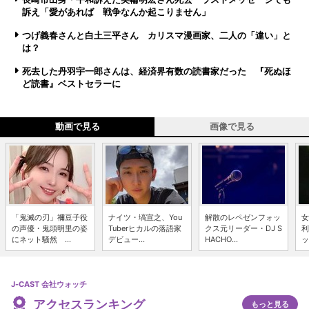
訴え「愛があれば 戦争なんか起こりません」
つげ義春さんと白土三平さん カリスマ漫画家、二人の「違い」と
は？
死去した丹羽宇一郎さんは、経済界有数の読書家だった 『死ぬほ
ど読書』ベストセラーに
動画で見る
画像で見る
「鬼滅の刃」禰豆子役
ナイツ・塙宣之、You
解散のレペゼンフォッ
女
の声優・鬼頭明里の姿
Tuberヒカルの落語家
クス元リーダー・DJ S
利
にネット騒然 ...
デビュー...
HACHO...
ッ
J-CAST 会社ウォッチ
アクセスランキング
もっと見る