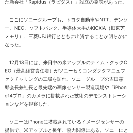
た新会社「Rapidus（ラピダス）」設立の発表があった。
ここにソニーグループも、トヨタ自動車やNTT、デンソ
ー、NEC、ソフトバンク、半導体大手のKIOXIA（旧東芝
メモリ）、三菱UFJ銀行とともに出資することが明らかに
なった。
12月13日には、来日中の米アップルのティム・クックC
EO（最高経営責任者）がソニーセミコンダクタマニュフ
ァクチャリングの工場を訪れ、ソニーグループの吉田憲一
郎会長兼社長と最先端の画像センサー製造現場や「iPhon
e14プロ」のカメラに搭載された技術のデモンストレーシ
ョンなどを視察した。
ソニーはiPhoneに搭載されているイメージセンサーの
提供で、米アップルと長年、協力関係にある。ソニーにと