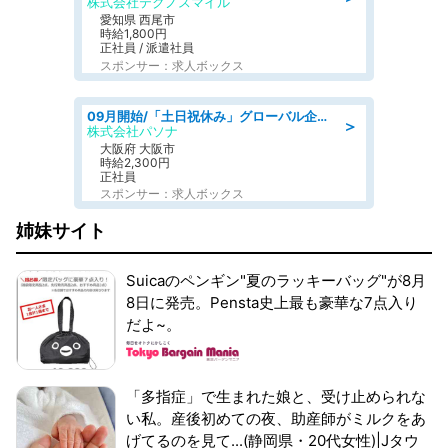
株式会社テクノスマイル
愛知県 西尾市
時給1,800円
正社員 / 派遣社員
スポンサー：求人ボックス
09月開始/「土日祝休み」グローバル企業での産業保健のお仕事/保健師/高時給/残業なし/服装自由
＞
株式会社パソナ
大阪府 大阪市
時給2,300円
正社員
スポンサー：求人ボックス
姉妹サイト
Suicaのペンギン"夏のラッキーバッグ"が8月
8日に発売。Pensta史上最も豪華な7点入り
だよ~。
「多指症」で生まれた娘と、受け止められな
い私。産後初めての夜、助産師がミルクをあ
げてるのを見て...(静岡県・20代女性)|Jタウ