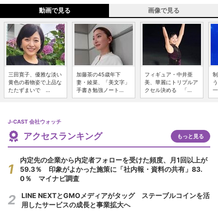
動画で見る
画像で見る
三田寛子、優雅な淡い
加藤茶の45歳年下
フィギュア・中井亜
制
黄色の着物姿で上品な
妻・綾菜、「美文字」
美、華麗にトリプルア
う
たたずまいで ...
手書き勉強ノート...
クセル決める 「...
一
J-CAST 会社ウォッチ
アクセスランキング
もっと見る
内定先の企業から内定者フォローを受けた頻度、月1回以上が
59.3％ 印象がよかった施策に「社内報・資料の共有」83.
0％ マイナビ調査
LINE NEXTとGMOメディアがタッグ ステーブルコインを活
用したサービスの成長と事業拡大へ