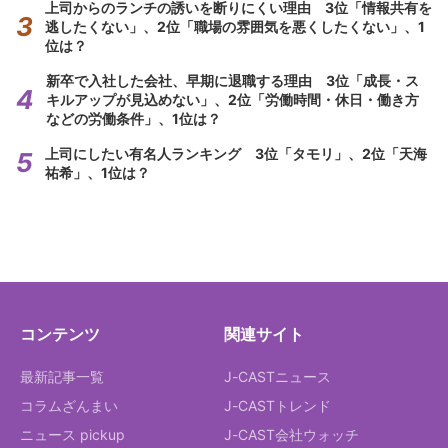
上司からのランチの誘いを断りにくい理由 3位「情報共有を
逃したくない」、2位「職場の雰囲気を悪くしたくない」、1
位は？
新卒で入社した会社、早期に退職する理由 3位「成長・ス
キルアップが見込めない」、2位「労働時間・休日・働き方
などの労働条件」、1位は？
上司にしたい有名人ランキング 3位「タモリ」、2位「天海
祐希」、1位は？
コンテンツ
関連サイト
最新記事一覧
J-CASTニュース
コラムざんまい
J-CASTトレンド
ニュース pickup
J-CAST会社ウォッチ