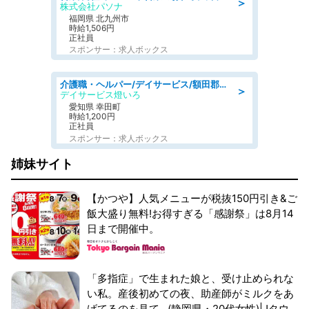
＞
株式会社パソナ
福岡県 北九州市
時給1,506円
正社員
スポンサー：求人ボックス
介護職・ヘルパー/デイサービス/額田郡幸田町/JR東海道本線 幸田/愛知県
＞
デイサービス燈いろ
愛知県 幸田町
時給1,200円
正社員
スポンサー：求人ボックス
姉妹サイト
【かつや】人気メニューが税抜150円引き&ご
飯大盛り無料!お得すぎる「感謝祭」は8月14
日まで開催中。
「多指症」で生まれた娘と、受け止められな
い私。産後初めての夜、助産師がミルクをあ
げてるのを見て...(静岡県・20代女性)|Jタウ