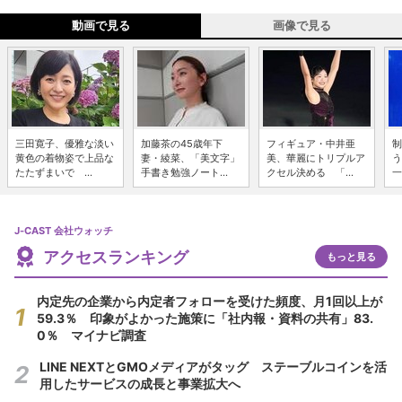
動画で見る
画像で見る
三田寛子、優雅な淡い
加藤茶の45歳年下
フィギュア・中井亜
制
黄色の着物姿で上品な
妻・綾菜、「美文字」
美、華麗にトリプルア
う
たたずまいで ...
手書き勉強ノート...
クセル決める 「...
一
J-CAST 会社ウォッチ
アクセスランキング
もっと見る
内定先の企業から内定者フォローを受けた頻度、月1回以上が
59.3％ 印象がよかった施策に「社内報・資料の共有」83.
0％ マイナビ調査
LINE NEXTとGMOメディアがタッグ ステーブルコインを活
用したサービスの成長と事業拡大へ