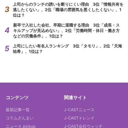
上司からのランチの誘いを断りにくい理由 3位「情報共有を
逃したくない」、2位「職場の雰囲気を悪くしたくない」、1
位は？
新卒で入社した会社、早期に退職する理由 3位「成長・ス
キルアップが見込めない」、2位「労働時間・休日・働き方
などの労働条件」、1位は？
上司にしたい有名人ランキング 3位「タモリ」、2位「天海
祐希」、1位は？
コンテンツ
関連サイト
最新記事一覧
J-CASTニュース
コラムざんまい
J-CASTトレンド
ニュース pickup
J-CAST会社ウォッチ