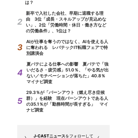
は？
新卒で入社した会社、早期に退職する理
由 3位「成長・スキルアップが見込めな
い」、2位「労働時間・休日・働き方など
の労働条件」、1位は？
AIが仕事を奪うのではなく、AIを使える人
に奪われる レバテックIT転職フェアで特
別講演会
夏バテによる仕事への影響 夏バテで「強
いだるさ・疲労感」51.0％、「やる気が出
ない／モチベーションが落ちた」40.8％
マイナビ調査
29.3％が「バーンアウト（燃え尽き症候
群）」を経験 現在バーンアウトである人
の35.1％が「勤務時間が長すぎる」 マイ
ナビ調査
J-CASTニュース
をフォローして