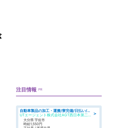
が
注目情報
PR
自動車製品の加工・運搬/寮完備/日払い/工場・製造
＞
UTエージェント株式会社AGT西日本第二CU
大分県 宇佐市
時給1,550円
正社員 / 派遣社員