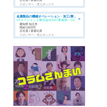
スポンサー：求人ボックス
金属製品の機械オペレーション・加工/寮完備/日払い/工場・製造
＞
UTエージェント株式会社AGT東海第一CU
愛知県 知立市
時給1,600円
正社員 / 派遣社員
スポンサー：求人ボックス