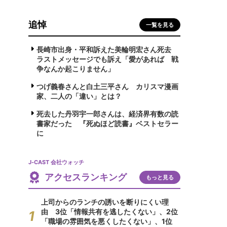
追悼
一覧を見る
長崎市出身・平和訴えた美輪明宏さん死去
ラストメッセージでも訴え「愛があれば 戦
争なんか起こりません」
つげ義春さんと白土三平さん カリスマ漫画
家、二人の「違い」とは？
死去した丹羽宇一郎さんは、経済界有数の読
書家だった 『死ぬほど読書』ベストセラー
に
J-CAST 会社ウォッチ
アクセスランキング
もっと見る
上司からのランチの誘いを断りにくい理
由 3位「情報共有を逃したくない」、2位
「職場の雰囲気を悪くしたくない」、1位