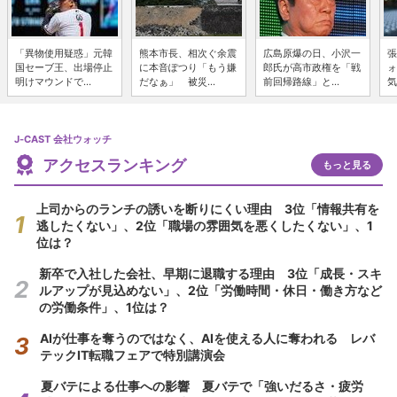
「異物使用疑惑」元韓
熊本市長、相次ぐ余震
広島原爆の日、小沢一
張
国セーブ王、出場停止
に本音ぽつり「もう嫌
郎氏が高市政権を「戦
ォ
明けマウンドで...
だなぁ」 被災...
前回帰路線」と...
気
J-CAST 会社ウォッチ
アクセスランキング
もっと見る
上司からのランチの誘いを断りにくい理由 3位「情報共有を
逃したくない」、2位「職場の雰囲気を悪くしたくない」、1
位は？
新卒で入社した会社、早期に退職する理由 3位「成長・スキ
ルアップが見込めない」、2位「労働時間・休日・働き方など
の労働条件」、1位は？
AIが仕事を奪うのではなく、AIを使える人に奪われる レバ
テックIT転職フェアで特別講演会
夏バテによる仕事への影響 夏バテで「強いだるさ・疲労