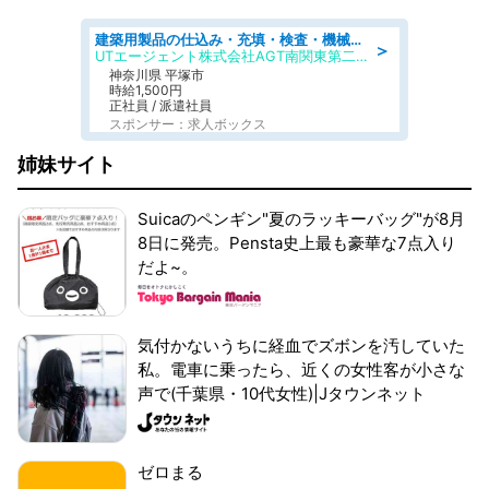
建築用製品の仕込み・充填・検査・機械操作/寮完備/日払い/工場・製造
＞
UTエージェント株式会社AGT南関東第二CU
神奈川県 平塚市
時給1,500円
正社員 / 派遣社員
スポンサー：求人ボックス
姉妹サイト
Suicaのペンギン"夏のラッキーバッグ"が8月
8日に発売。Pensta史上最も豪華な7点入り
だよ~。
気付かないうちに経血でズボンを汚していた
私。電車に乗ったら、近くの女性客が小さな
声で(千葉県・10代女性)|Jタウンネット
ゼロまる