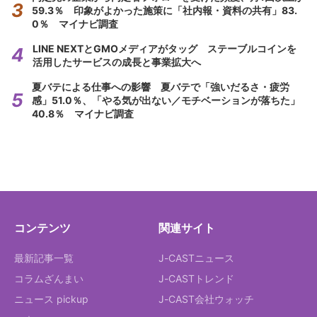
59.3％ 印象がよかった施策に「社内報・資料の共有」83.
0％ マイナビ調査
LINE NEXTとGMOメディアがタッグ ステーブルコインを
活用したサービスの成長と事業拡大へ
夏バテによる仕事への影響 夏バテで「強いだるさ・疲労
感」51.0％、「やる気が出ない／モチベーションが落ちた」
40.8％ マイナビ調査
コンテンツ
関連サイト
最新記事一覧
J-CASTニュース
コラムざんまい
J-CASTトレンド
ニュース pickup
J-CAST会社ウォッチ