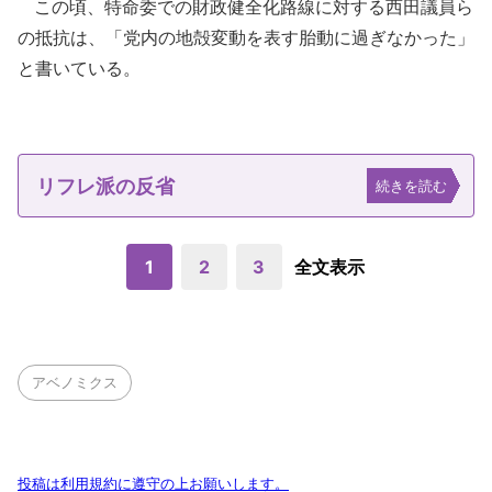
この頃、特命委での財政健全化路線に対する西田議員ら
の抵抗は、「党内の地殻変動を表す胎動に過ぎなかった」
と書いている。
リフレ派の反省
続きを読む
1
2
3
全文表示
アベノミクス