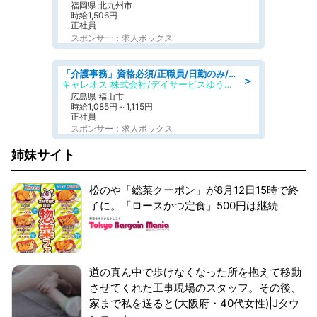
福岡県 北九州市
時給1,506円
正社員
スポンサー：求人ボックス
「介護事務」資格必須/正職員/日勤のみ/デイサービス
＞
キャレオス 株式会社/デイサービスゆうゆう南本庄
広島県 福山市
時給1,085円～1,115円
正社員
スポンサー：求人ボックス
姉妹サイト
松のや「総菜クーポン」が8月12日15時で終
了に。「ロースかつ定食」500円は継続
道の真ん中で歩けなくなった所を抱えて移動
させてくれた工事現場のスタッフ。その後、
家まで私を送ると(大阪府・40代女性)|Jタウ