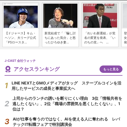
【ドジャース】キム・
新党結成で「「騙し討
「れいわ新選組」が党
登
ヘソン、大リーグ公式
ちにあった気分」と怒
名の変更を発表、「い
女
「PSロースタ...
ったひろゆき妻...
のちの党」へ ...
発
J-CAST 会社ウォッチ
アクセスランキング
もっと見る
LINE NEXTとGMOメディアがタッグ ステーブルコインを活
用したサービスの成長と事業拡大へ
上司からのランチの誘いを断りにくい理由 3位「情報共有を
逃したくない」、2位「職場の雰囲気を悪くしたくない」、1
位は？
AIが仕事を奪うのではなく、AIを使える人に奪われる レバ
テックIT転職フェアで特別講演会