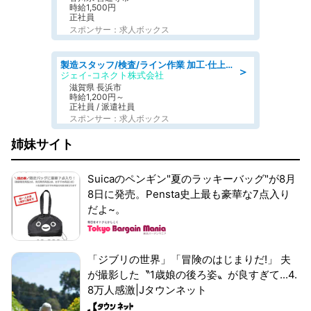
時給1,500円
正社員
スポンサー：求人ボックス
製造スタッフ/検査/ライン作業 加工·仕上げ·検査/日勤/土日祝休み
＞
ジェイ-コネクト株式会社
滋賀県 長浜市
時給1,200円～
正社員 / 派遣社員
スポンサー：求人ボックス
姉妹サイト
Suicaのペンギン"夏のラッキーバッグ"が8月
8日に発売。Pensta史上最も豪華な7点入り
だよ~。
「ジブリの世界」「冒険のはじまりだ!」 夫
が撮影した〝1歳娘の後ろ姿〟が良すぎて...4.
8万人感激|Jタウンネット