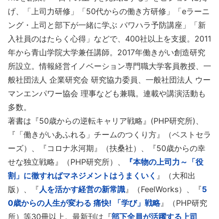
げ、「上司力研修」「50代からの働き方研修」「eラーニ
ング・上司と部下が一緒に学ぶ パワハラ予防講座」「新
入社員のはたらく心得」などで、400社以上を支援。2011
年から青山学院大学兼任講師。2017年働きがい創造研究
所設立。情報経営イノベーション専門職大学客員教授、一
般社団法人 企業研究会 研究協力委員、一般社団法人 ウー
マンエンパワー協会 理事なども兼職。連載や講演活動も
多数。
著書は『50歳からの逆転キャリア戦略』(PHP研究所)、
『「働きがいあふれる」チームのつくり方』（ベストセラ
ーズ）、『コロナ氷河期』（扶桑社）、『50歳からの幸
せな独立戦略』（PHP研究所）、
『本物の上司力～「役
割」に徹すればマネジメントはうまくいく
』（大和出
版）、『
人を活かす経営の新常識
』（FeelWorks）、『
5
0歳からの人生が変わる 痛快! 「学び」戦略
』（PHP研究
所）等30冊以上。最新刊は『
部下全員が活躍する上司