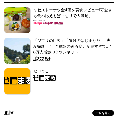
ミセスドーナツ全4種を実食レビュー!可愛さ
も食べ応えもばっちりで大満足。
「ジブリの世界」「冒険のはじまりだ!」 夫
が撮影した〝1歳娘の後ろ姿〟が良すぎて...4.
8万人感激|Jタウンネット
ゼロまる
追悼
一覧を見る