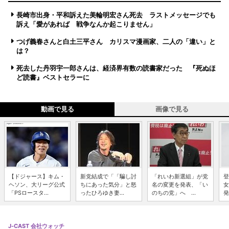
長崎市出身・平和訴えた美輪明宏さん死去 ラストメッセージでも
訴え「愛があれば 戦争なんか起こりません」
つげ義春さんと白土三平さん カリスマ漫画家、二人の「違い」と
は？
死去した丹羽宇一郎さんは、経済界有数の読書家だった 『死ぬほ
ど読書』ベストセラーに
動画で見る
画像で見る
【ドジャース】キム・
新党結成で「「騙し討
「れいわ新選組」が党
登
ヘソン、大リーグ公式
ちにあった気分」と怒
名の変更を発表、「い
女
「PSロースタ...
ったひろゆき妻...
のちの党」へ ...
発
J-CAST 会社ウォッチ