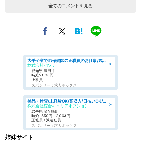
全てのコメントを見る
大手企業での保健師の正職員のお仕事/残業なし/要資格:保健師
＞
株式会社パソナ
愛知県 豊田市
時給2,000円
正社員
スポンサー：求人ボックス
検品・検査/未経験OK/高収入/日払いOK/交替制/20・30・40代活躍中
＞
株式会社綜合キャリアオプション
岩手県 金ケ崎町
時給1,650円～2,063円
正社員 / 派遣社員
スポンサー：求人ボックス
姉妹サイト