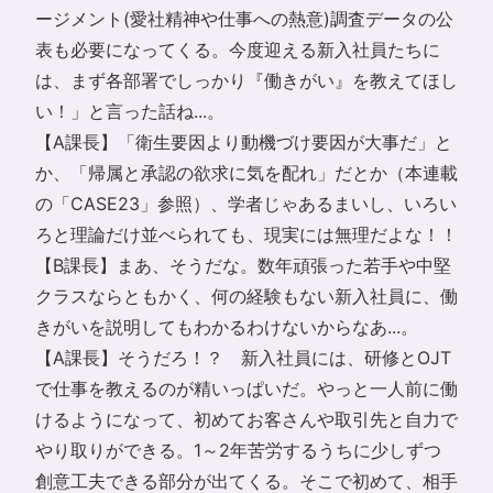
ージメント(愛社精神や仕事への熱意)調査データの公
表も必要になってくる。今度迎える新入社員たちに
は、まず各部署でしっかり『働きがい』を教えてほし
い！」と言った話ね...。
【A課長】「衛生要因より動機づけ要因が大事だ」と
か、「帰属と承認の欲求に気を配れ」だとか（
本連載
の「CASE23」参照
）、学者じゃあるまいし、いろい
ろと理論だけ並べられても、現実には無理だよな！！
【B課長】まあ、そうだな。数年頑張った若手や中堅
クラスならともかく、何の経験もない新入社員に、働
きがいを説明してもわかるわけないからなあ...。
【A課長】そうだろ！？ 新入社員には、研修とOJT
で仕事を教えるのが精いっぱいだ。やっと一人前に働
けるようになって、初めてお客さんや取引先と自力で
やり取りができる。1～2年苦労するうちに少しずつ
創意工夫できる部分が出てくる。そこで初めて、相手