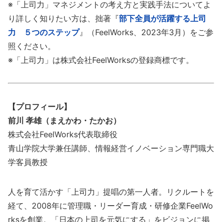
※「上司力」マネジメントの考え方と実践手法についてよ
り詳しく知りたい方は、拙著『
部下全員が活躍する上司
力 ５つのステップ
』（FeelWorks、2023年3月）をご参
照ください。
※「上司力」は株式会社FeelWorksの登録商標です。
【プロフィール】
前川 孝雄（まえかわ・たかお）
株式会社FeelWorks代表取締役
青山学院大学兼任講師、情報経営イノベーション専門職大
学客員教授
人を育て活かす「上司力」提唱の第一人者。リクルートを
経て、2008年に管理職・リーダー育成・研修企業FeelWo
rksを創業。「日本の上司を元気にする」をビジョンに掲