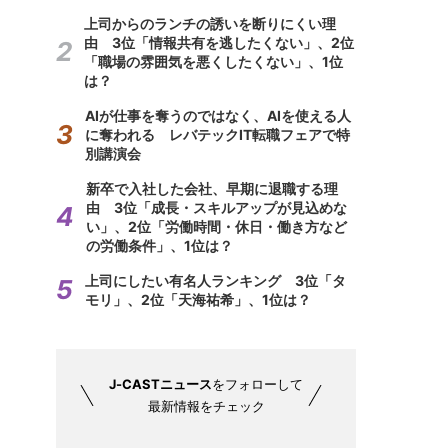
上司からのランチの誘いを断りにくい理
由 3位「情報共有を逃したくない」、2位
「職場の雰囲気を悪くしたくない」、1位
は？
AIが仕事を奪うのではなく、AIを使える人
に奪われる レバテックIT転職フェアで特
別講演会
新卒で入社した会社、早期に退職する理
由 3位「成長・スキルアップが見込めな
い」、2位「労働時間・休日・働き方など
の労働条件」、1位は？
上司にしたい有名人ランキング 3位「タ
モリ」、2位「天海祐希」、1位は？
J-CASTニュース
をフォローして
最新情報をチェック