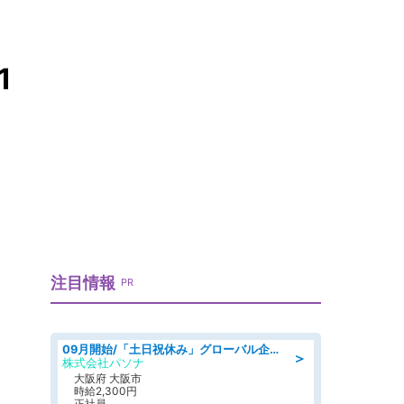
1
注目情報
PR
09月開始/「土日祝休み」グローバル企業での産業保健のお仕事/保健師/高時給/残業なし/服装自由
＞
株式会社パソナ
大阪府 大阪市
時給2,300円
正社員