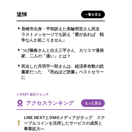
追悼
一覧を見る
長崎市出身・平和訴えた美輪明宏さん死去
ラストメッセージでも訴え「愛があれば 戦
争なんか起こりません」
つげ義春さんと白土三平さん カリスマ漫画
家、二人の「違い」とは？
死去した丹羽宇一郎さんは、経済界有数の読
書家だった 『死ぬほど読書』ベストセラー
に
J-CAST 会社ウォッチ
アクセスランキング
もっと見る
LINE NEXTとGMOメディアがタッグ ステ
ーブルコインを活用したサービスの成長と
事業拡大へ