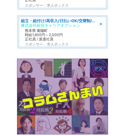
スポンサー：求人ボックス
組立・組付け/高収入/日払いOK/交替制/20・30・40代活躍中/製造 工場
＞
株式会社綜合キャリアオプション
熊本県 菊陽町
時給1,600円～2,000円
正社員 / 派遣社員
スポンサー：求人ボックス