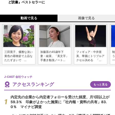
ど読書』ベストセラーに
動画で見る
画像で見る
三田寛子、優雅な淡い
加藤茶の45歳年下
フィギュア・中井亜
制
黄色の着物姿で上品な
妻・綾菜、「美文字」
美、華麗にトリプルア
う
たたずまいで ...
手書き勉強ノート...
クセル決める 「...
一
J-CAST 会社ウォッチ
アクセスランキング
もっと見る
内定先の企業から内定者フォローを受けた頻度、月1回以上が
59.3％ 印象がよかった施策に「社内報・資料の共有」83.
0％ マイナビ調査