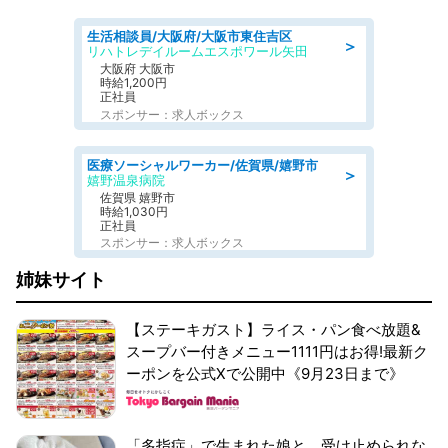
生活相談員/大阪府/大阪市東住吉区
＞
リハトレデイルームエスポワール矢田
大阪府 大阪市
時給1,200円
正社員
スポンサー：求人ボックス
医療ソーシャルワーカー/佐賀県/嬉野市
＞
嬉野温泉病院
佐賀県 嬉野市
時給1,030円
正社員
スポンサー：求人ボックス
姉妹サイト
【ステーキガスト】ライス・パン食べ放題&
スープバー付きメニュー1111円はお得!最新ク
ーポンを公式Xで公開中《9月23日まで》
「多指症」で生まれた娘と、受け止められな