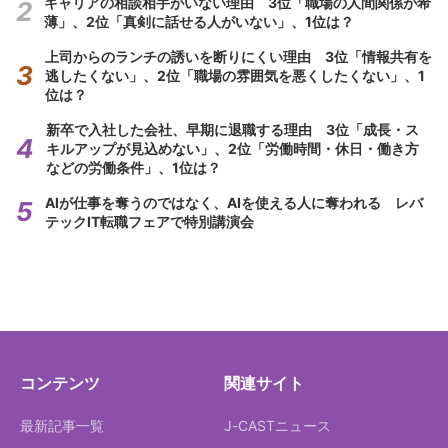
キャリアの相談相手がいない理由 3位「職場の人間関係が希
薄」、2位「真剣に話せる人がいない」、1位は？
上司からのランチの誘いを断りにくい理由 3位「情報共有を
逃したくない」、2位「職場の雰囲気を悪くしたくない」、1
位は？
新卒で入社した会社、早期に退職する理由 3位「成長・ス
キルアップが見込めない」、2位「労働時間・休日・働き方
などの労働条件」、1位は？
AIが仕事を奪うのではなく、AIを使える人に奪われる レバ
テックIT転職フェアで特別講演会
コンテンツ
関連サイト
最新記事一覧
J-CASTニュース