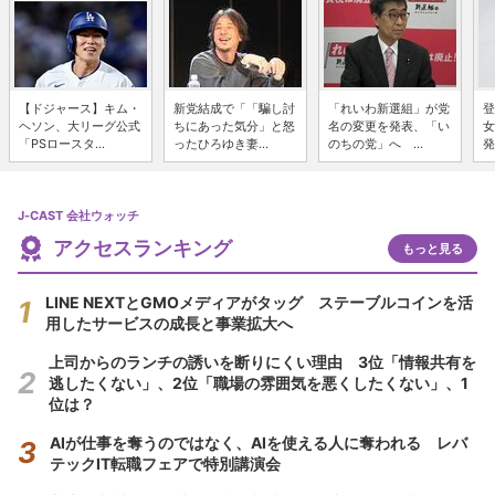
【ドジャース】キム・
新党結成で「「騙し討
「れいわ新選組」が党
登
ヘソン、大リーグ公式
ちにあった気分」と怒
名の変更を発表、「い
女
「PSロースタ...
ったひろゆき妻...
のちの党」へ ...
発
J-CAST 会社ウォッチ
アクセスランキング
もっと見る
LINE NEXTとGMOメディアがタッグ ステーブルコインを活
用したサービスの成長と事業拡大へ
上司からのランチの誘いを断りにくい理由 3位「情報共有を
逃したくない」、2位「職場の雰囲気を悪くしたくない」、1
位は？
AIが仕事を奪うのではなく、AIを使える人に奪われる レバ
テックIT転職フェアで特別講演会