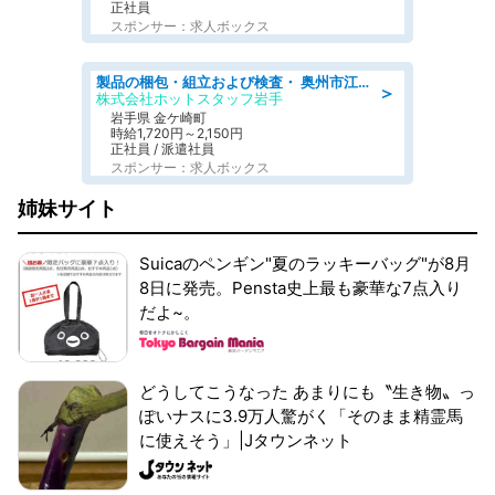
正社員
スポンサー：求人ボックス
製品の梱包・組立および検査・ 奥州市江刺/大手企業で長期安定 梱包・検査・組立/半年経過毎に5万円の報奨金有
＞
株式会社ホットスタッフ岩手
岩手県 金ケ崎町
時給1,720円～2,150円
正社員 / 派遣社員
スポンサー：求人ボックス
姉妹サイト
Suicaのペンギン"夏のラッキーバッグ"が8月
8日に発売。Pensta史上最も豪華な7点入り
だよ~。
どうしてこうなった あまりにも〝生き物〟っ
ぽいナスに3.9万人驚がく「そのまま精霊馬
に使えそう」|Jタウンネット