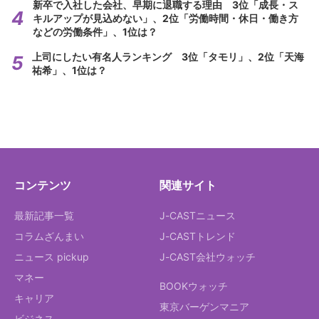
新卒で入社した会社、早期に退職する理由 3位「成長・ス
キルアップが見込めない」、2位「労働時間・休日・働き方
などの労働条件」、1位は？
上司にしたい有名人ランキング 3位「タモリ」、2位「天海
祐希」、1位は？
コンテンツ
関連サイト
最新記事一覧
J-CASTニュース
コラムざんまい
J-CASTトレンド
ニュース pickup
J-CAST会社ウォッチ
マネー
BOOKウォッチ
キャリア
東京バーゲンマニア
ビジネス