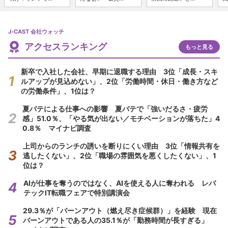
J-CAST 会社ウォッチ
アクセスランキング
もっと見る
新卒で入社した会社、早期に退職する理由 3位「成長・スキ
ルアップが見込めない」、2位「労働時間・休日・働き方など
の労働条件」、1位は？
夏バテによる仕事への影響 夏バテで「強いだるさ・疲労
感」51.0％、「やる気が出ない／モチベーションが落ちた」4
0.8％ マイナビ調査
上司からのランチの誘いを断りにくい理由 3位「情報共有を
逃したくない」、2位「職場の雰囲気を悪くしたくない」、1
位は？
AIが仕事を奪うのではなく、AIを使える人に奪われる レバ
テックIT転職フェアで特別講演会
29.3％が「バーンアウト（燃え尽き症候群）」を経験 現在
バーンアウトである人の35.1％が「勤務時間が長すぎる」