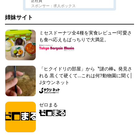
正社員
スポンサー：求人ボックス
姉妹サイト
ミセスドーナツ全4種を実食レビュー!可愛さ
も食べ応えもばっちりで大満足。
「ヒクイドリの部屋」から〝謎の棒〟発見さ
れる 黒くて硬くて...これは何?動物園に聞く|
Jタウンネット
ゼロまる