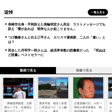
追悼
一覧を見る
長崎市出身・平和訴えた美輪明宏さん死去 ラストメッセージでも
訴え「愛があれば 戦争なんか起こりません」
つげ義春さんと白土三平さん カリスマ漫画家、二人の「違い」と
は？
死去した丹羽宇一郎さんは、経済界有数の読書家だった 『死ぬほ
ど読書』ベストセラーに
動画で見る
画像で見る
「異物使用疑惑」元韓
熊本市長、相次ぐ余震
広島原爆の日、小沢一
張
国セーブ王、出場停止
に本音ぽつり「もう嫌
郎氏が高市政権を「戦
ォ
明けマウンドで...
だなぁ」 被災...
前回帰路線」と...
気