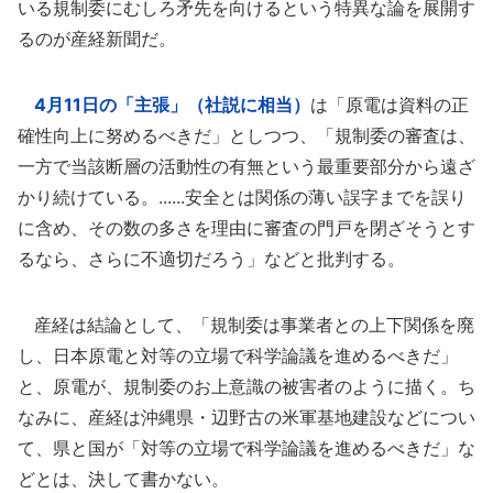
いる規制委にむしろ矛先を向けるという特異な論を展開す
るのが産経新聞だ。
4月11日の「主張」（社説に相当）
は「原電は資料の正
確性向上に努めるべきだ」としつつ、「規制委の審査は、
一方で当該断層の活動性の有無という最重要部分から遠ざ
かり続けている。......安全とは関係の薄い誤字までを誤り
に含め、その数の多さを理由に審査の門戸を閉ざそうとす
るなら、さらに不適切だろう」などと批判する。
産経は結論として、「規制委は事業者との上下関係を廃
し、日本原電と対等の立場で科学論議を進めるべきだ」
と、原電が、規制委のお上意識の被害者のように描く。ち
なみに、産経は沖縄県・辺野古の米軍基地建設などについ
て、県と国が「対等の立場で科学論議を進めるべきだ」な
どとは、決して書かない。