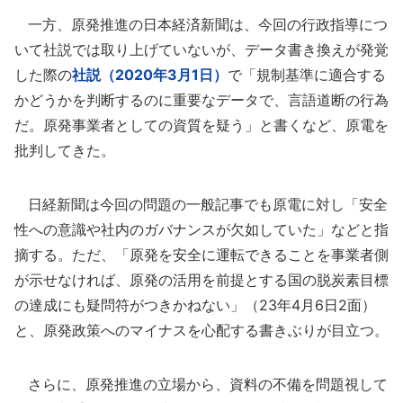
一方、原発推進の日本経済新聞は、今回の行政指導につ
いて社説では取り上げていないが、データ書き換えが発覚
した際の
社説（2020年3月1日）
で「規制基準に適合する
かどうかを判断するのに重要なデータで、言語道断の行為
だ。原発事業者としての資質を疑う」と書くなど、原電を
批判してきた。
日経新聞は今回の問題の一般記事でも原電に対し「安全
性への意識や社内のガバナンスが欠如していた」などと指
摘する。ただ、「原発を安全に運転できることを事業者側
が示せなければ、原発の活用を前提とする国の脱炭素目標
の達成にも疑問符がつきかねない」（23年4月6日2面）
と、原発政策へのマイナスを心配する書きぶりが目立つ。
さらに、原発推進の立場から、資料の不備を問題視して