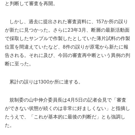
と判断して審査を再開。
しかし、過去に提出された審査資料に、157か所の誤り
が新たに見つかった。さらに23年3月、断層の最新活動面
で採取したサンプルで作製したとしていた薄片試料の作製
位置を間違えていたなど、8件の誤りが原電から新たに報
告される。それに及び、今回の審査再中断という異例の判
断に至った。
累計の誤りは1300か所に達する。
規制委の山中伸介委員長は4月5日の記者会見で「審査
ができない状態が続くのは非常に好ましくない」と指摘し
たうえで、「これが基本的に最後の判断だ」とも強調し
た。