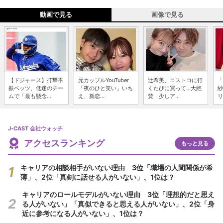
動画で見る
画像で見る
【ドジャース】打撃不
元カップルYouTuber
辻希美、コストコに行
「
振ベッツ、低迷のチー
「夜のひと笑い」いち
くたびに買って...大絶
紗
ムで「最も懸念...
え、新恋...
賛 少しア...
リ
J-CAST 会社ウォッチ
アクセスランキング
もっと見る
キャリアの相談相手がいない理由 3位「職場の人間関係が希
薄」、2位「真剣に話せる人がいない」、1位は？
キャリアのロールモデルがいない理由 3位「理想的だと思え
る人がいない」「真似できると思える人がいない」、2位「身
近に参考になる人がいない」、1位は？