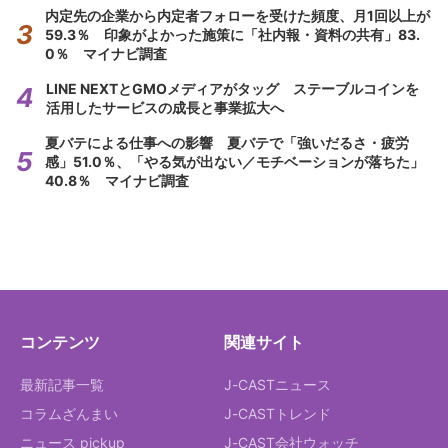
内定先の企業から内定者フォローを受けた頻度、月1回以上が
59.3％ 印象がよかった施策に「社内報・資料の共有」83.
0％ マイナビ調査
LINE NEXTとGMOメディアがタッグ ステーブルコインを
活用したサービスの成長と事業拡大へ
夏バテによる仕事への影響 夏バテで「強いだるさ・疲労
感」51.0％、「やる気が出ない／モチベーションが落ちた」
40.8％ マイナビ調査
コンテンツ
関連サイト
最新記事一覧
J-CASTニュース
コラムざんまい
J-CASTトレンド
ニュース pickup
J-CAST会社ウォッチ