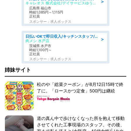
＞
キャレオス 株式会社/デイサービスゆうゆう南本庄
広島県 福山市
時給1,085円～1,115円
正社員
スポンサー：求人ボックス
日払いOKで即日収入/キッチンスタッフ/デリバリー業務など、自己成長可能な幅広い仕事に挑戦!髪型自由&ピアス・ネイルOK/茨城県/水戸市
＞
肉メシ 水戸店
茨城県 水戸市
時給1,100円～
正社員
スポンサー：求人ボックス
姉妹サイト
松のや「総菜クーポン」が8月12日15時で終
了に。「ロースかつ定食」500円は継続
道の真ん中で歩けなくなった所を抱えて移動
させてくれた工事現場のスタッフ。その後、