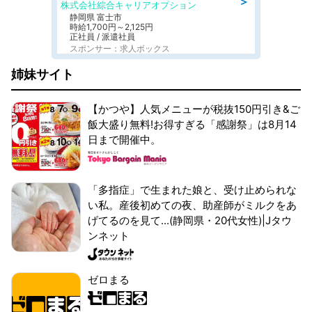
＞
株式会社綜合キャリアオプション
静岡県 富士市
時給1,700円～2,125円
正社員 / 派遣社員
スポンサー：求人ボックス
姉妹サイト
【かつや】人気メニューが税抜150円引き&ご
飯大盛り無料!お得すぎる「感謝祭」は8月14
日まで開催中。
「多指症」で生まれた娘と、受け止められな
い私。産後初めての夜、助産師がミルクをあ
げてるのを見て...(静岡県・20代女性)|Jタウ
ンネット
ゼロまる