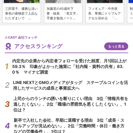
三田寛子、優雅な淡い
加藤茶の45歳年下
フィギュア・中井亜
制
黄色の着物姿で上品な
妻・綾菜、「美文字」
美、華麗にトリプルア
う
たたずまいで ...
手書き勉強ノート...
クセル決める 「...
一
J-CAST 会社ウォッチ
アクセスランキング
もっと見る
内定先の企業から内定者フォローを受けた頻度、月1回以上が
59.3％ 印象がよかった施策に「社内報・資料の共有」83.
0％ マイナビ調査
LINE NEXTとGMOメディアがタッグ ステーブルコインを活
用したサービスの成長と事業拡大へ
上司からのランチの誘いを断りにくい理由 3位「情報共有を
逃したくない」、2位「職場の雰囲気を悪くしたくない」、1
位は？
新卒で入社した会社、早期に退職する理由 3位「成長・ス
キルアップが見込めない」、2位「労働時間・休日・働き方
などの労働条件」、1位は？