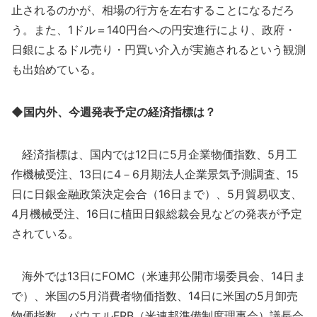
止されるのかが、相場の行方を左右することになるだろ
う。また、1ドル＝140円台への円安進行により、政府・
日銀によるドル売り・円買い介入が実施されるという観測
も出始めている。
◆国内外、今週発表予定の経済指標は？
経済指標は、国内では12日に5月企業物価指数、5月工
作機械受注、13日に4－6月期法人企業景気予測調査、15
日に日銀金融政策決定会合（16日まで）、5月貿易収支、
4月機械受注、16日に植田日銀総裁会見などの発表が予定
されている。
海外では13日にFOMC（米連邦公開市場委員会、14日ま
で）、米国の5月消費者物価指数、14日に米国の5月卸売
物価指数、パウエルFRB（米連邦準備制度理事会）議長会