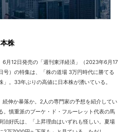
日本株
6月12日発売の「週刊東洋経済」（2023年6月17
日号）の特集は、「株の道場 3万円時代に勝てる
株」。33年ぶりの高値に日本株が湧いている。
続伸か暴落か。2人の専門家の予想を紹介してい
る。慎重派のブーケ・ド・フルーレット代表の馬
渕治好氏は、「上昇理由はいずれも怪しい。夏場
に2万7000円へ下落も」と見ている。ただし、