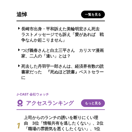
追悼
一覧を見る
長崎市出身・平和訴えた美輪明宏さん死去
ラストメッセージでも訴え「愛があれば 戦
争なんか起こりません」
つげ義春さんと白土三平さん カリスマ漫画
家、二人の「違い」とは？
死去した丹羽宇一郎さんは、経済界有数の読
書家だった 『死ぬほど読書』ベストセラー
に
J-CAST 会社ウォッチ
アクセスランキング
もっと見る
上司からのランチの誘いを断りにくい理
由 3位「情報共有を逃したくない」、2位
「職場の雰囲気を悪くしたくない」、1位