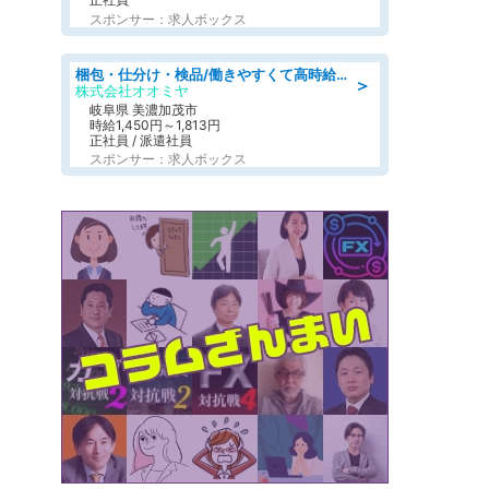
スポンサー：求人ボックス
梱包・仕分け・検品/働きやすくて高時給の仕分け作業長期休暇充実/残業なし
＞
株式会社オオミヤ
岐阜県 美濃加茂市
時給1,450円～1,813円
正社員 / 派遣社員
スポンサー：求人ボックス