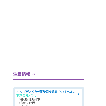
注目情報
PR
ヘルプデスク/外資系保険業界でのITヘルプデスク業務/駅近/即日勤務可/ヘルプデスク
＞
株式会社パソナ
福岡県 北九州市
時給4,167円
正社員