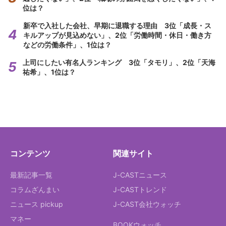
位は？
新卒で入社した会社、早期に退職する理由 3位「成長・ス
キルアップが見込めない」、2位「労働時間・休日・働き方
などの労働条件」、1位は？
上司にしたい有名人ランキング 3位「タモリ」、2位「天海
祐希」、1位は？
コンテンツ
関連サイト
最新記事一覧
J-CASTニュース
コラムざんまい
J-CASTトレンド
ニュース pickup
J-CAST会社ウォッチ
マネー
BOOKウォッチ