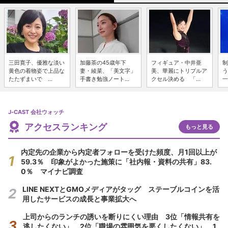
三田寛子、優雅な淡い
加藤茶の45歳年下
フィギュア・中井亜
制
黄色の着物姿で上品な
妻・綾菜、「美文字」
美、華麗にトリプルア
う
たたずまいで ...
手書き勉強ノート...
クセル決める 「...
一
J-CAST 会社ウォッチ
アクセスランキング
もっと見る
内定先の企業から内定者フォローを受けた頻度、月1回以上が
59.3％ 印象がよかった施策に「社内報・資料の共有」83.
0％ マイナビ調査
LINE NEXTとGMOメディアがタッグ ステーブルコインを活
用したサービスの成長と事業拡大へ
上司からのランチの誘いを断りにくい理由 3位「情報共有を
逃したくない」、2位「職場の雰囲気を悪くしたくない」、1