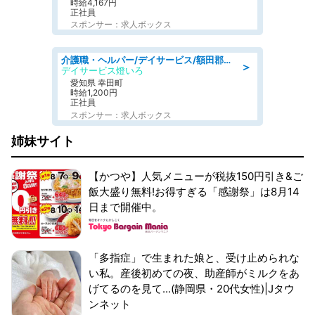
時給4,167円
正社員
スポンサー：求人ボックス
介護職・ヘルパー/デイサービス/額田郡幸田町/JR東海道本線 幸田/愛知県
＞
デイサービス燈いろ
愛知県 幸田町
時給1,200円
正社員
スポンサー：求人ボックス
姉妹サイト
【かつや】人気メニューが税抜150円引き&ご
飯大盛り無料!お得すぎる「感謝祭」は8月14
日まで開催中。
「多指症」で生まれた娘と、受け止められな
い私。産後初めての夜、助産師がミルクをあ
げてるのを見て...(静岡県・20代女性)|Jタウ
ンネット