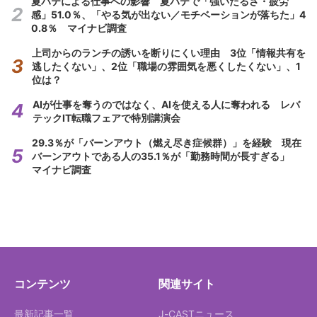
夏バテによる仕事への影響 夏バテで「強いだるさ・疲労
感」51.0％、「やる気が出ない／モチベーションが落ちた」4
0.8％ マイナビ調査
上司からのランチの誘いを断りにくい理由 3位「情報共有を
逃したくない」、2位「職場の雰囲気を悪くしたくない」、1
位は？
AIが仕事を奪うのではなく、AIを使える人に奪われる レバ
テックIT転職フェアで特別講演会
29.3％が「バーンアウト（燃え尽き症候群）」を経験 現在
バーンアウトである人の35.1％が「勤務時間が長すぎる」
マイナビ調査
コンテンツ
関連サイト
最新記事一覧
J-CASTニュース