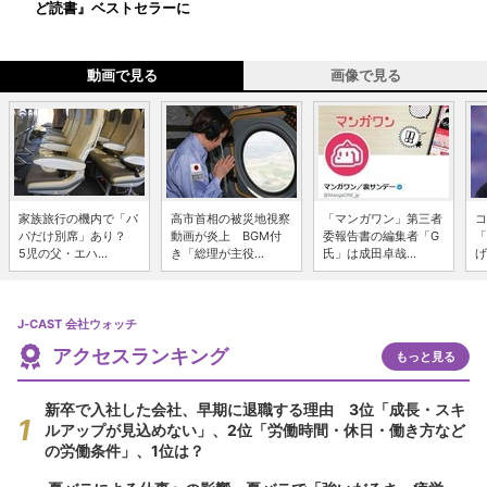
ど読書』ベストセラーに
動画で見る
画像で見る
家族旅行の機内で「パ
高市首相の被災地視察
「マンガワン」第三者
コ
パだけ別席」あり？
動画が炎上 BGM付
委報告書の編集者「G
「
5児の父・エハ...
き「総理が主役...
氏」は成田卓哉...
げ
J-CAST 会社ウォッチ
アクセスランキング
もっと見る
新卒で入社した会社、早期に退職する理由 3位「成長・スキ
ルアップが見込めない」、2位「労働時間・休日・働き方など
の労働条件」、1位は？