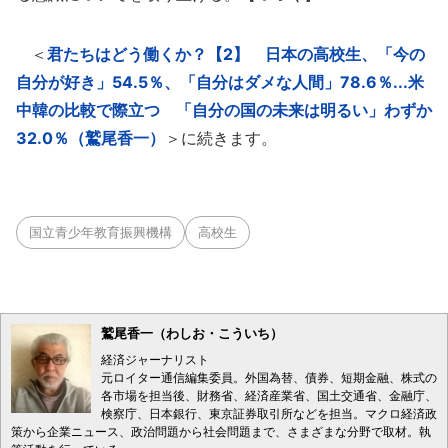
＜
君たちはどう働くか？【2】 日本の高校生、「今の
自分が好き」54.5％、「自分はダメな人間」78.6％...米
中韓の比較で際立つ 「自分の国の未来は明るい」わずか
32.0％（鷲尾香一）
＞に続きます。
国立青少年教育振興機構
高校生
鷲尾香一（わしお・こういち）
経済ジャーナリスト
元ロイター通信編集委員。外国為替、債券、短期金融、株式の
各市場を担当後、財務省、経済産業省、国土交通省、金融庁、
検察庁、日本銀行、東京証券取引所などを担当。マクロ経済政
策から企業ニュース、政治問題から社会問題まで、さまざまな分野で取材。執