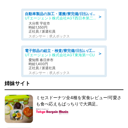
自動車製品の加工・運搬/寮完備/日払い/工場・製造
＞
UTエージェント株式会社AGT西日本第二CU
大分県 宇佐市
時給1,550円
正社員 / 派遣社員
スポンサー：求人ボックス
電子部品の組立・検査/寮完備/日払い/工場・製造
＞
UTエージェント株式会社AGT東海第一CU
愛知県 春日井市
時給1,400円
正社員 / 派遣社員
スポンサー：求人ボックス
姉妹サイト
ミセスドーナツ全4種を実食レビュー!可愛さ
も食べ応えもばっちりで大満足。