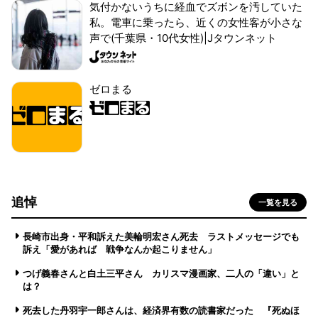
気付かないうちに経血でズボンを汚していた
私。電車に乗ったら、近くの女性客が小さな
声で(千葉県・10代女性)|Jタウンネット
ゼロまる
追悼
一覧を見る
長崎市出身・平和訴えた美輪明宏さん死去 ラストメッセージでも
訴え「愛があれば 戦争なんか起こりません」
つげ義春さんと白土三平さん カリスマ漫画家、二人の「違い」と
は？
死去した丹羽宇一郎さんは、経済界有数の読書家だった 『死ぬほ