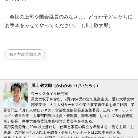
会社の上司や国会議員のみなさま、どうか子どもたちに
お手本をみせてやってください。（川上敬太郎）
働き方改革関連法
川上 敬太郎（かわかみ・けいたろう）
ワークスタイル研究家
男女の双子を含む、2男2女4児の父で兼業主夫。愛知大学文学
部卒業後、大手人材サービス企業の事業責任者を経て転職。業
界専門誌「月刊人材ビジネス」営業推進部部長兼編集委員、広報・マーケティ
ング・経営企画・人事部門等の役員・管理職、調査機関「しゅふJOB総合研究
所」所長、厚生労働省委託事業検討会委員等を務める。
雇用労働分野に20年以上携わり、仕事と家庭の両立を希望する「働く主婦・主
夫層」の声延べ4万人以上を調査・分析したレポートは200本を超える。
NHK「あさイチ」、テレビ朝日「ビートたけしのTVタックル」などメディアへ