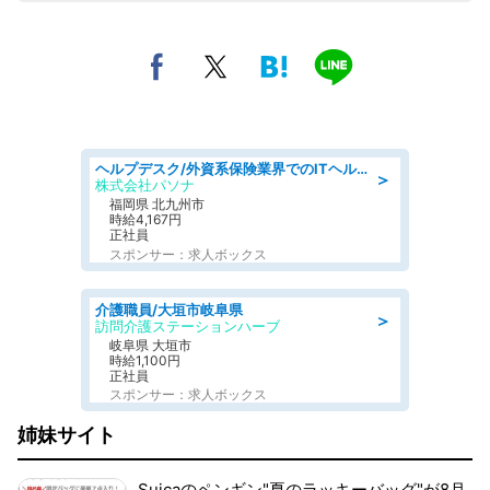
ヘルプデスク/外資系保険業界でのITヘルプデスク業務/駅近/即日勤務可/ヘルプデスク
＞
株式会社パソナ
福岡県 北九州市
時給4,167円
正社員
スポンサー：求人ボックス
介護職員/大垣市岐阜県
＞
訪問介護ステーションハーブ
岐阜県 大垣市
時給1,100円
正社員
スポンサー：求人ボックス
姉妹サイト
Suicaのペンギン"夏のラッキーバッグ"が8月