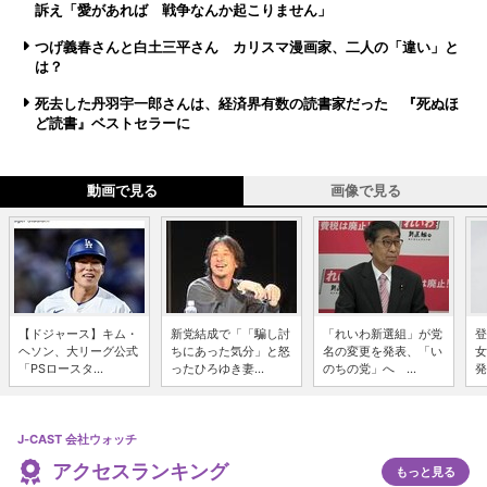
訴え「愛があれば 戦争なんか起こりません」
つげ義春さんと白土三平さん カリスマ漫画家、二人の「違い」と
は？
死去した丹羽宇一郎さんは、経済界有数の読書家だった 『死ぬほ
ど読書』ベストセラーに
動画で見る
画像で見る
【ドジャース】キム・
新党結成で「「騙し討
「れいわ新選組」が党
登
ヘソン、大リーグ公式
ちにあった気分」と怒
名の変更を発表、「い
女
「PSロースタ...
ったひろゆき妻...
のちの党」へ ...
発
J-CAST 会社ウォッチ
アクセスランキング
もっと見る