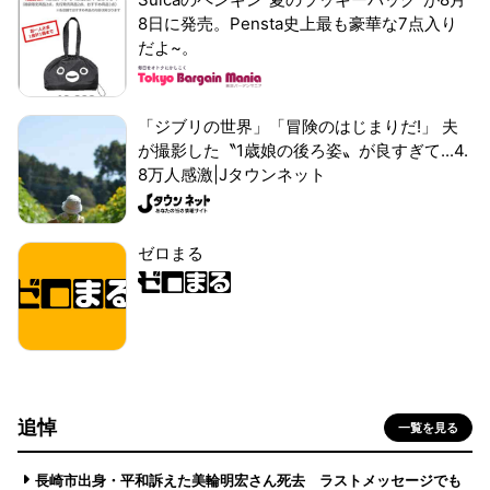
8日に発売。Pensta史上最も豪華な7点入り
だよ~。
「ジブリの世界」「冒険のはじまりだ!」 夫
が撮影した〝1歳娘の後ろ姿〟が良すぎて...4.
8万人感激|Jタウンネット
ゼロまる
追悼
一覧を見る
長崎市出身・平和訴えた美輪明宏さん死去 ラストメッセージでも