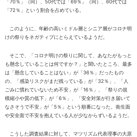
「70％」（同）、50代では「69％」（同）、60代では
「72％」という割合を占めている。
このように、年齢の高いミドル層とシニア層がコロナ明
けの祭りをネガティブにとらえているようだ。
そこで、「コロナ明けの祭りに関して、あなたがもっと
も懸念していることは何ですか？」と聞いたところ、最多
は「懸念していることはない」が「36％」だったもの
の、「感染リスクがまだ残っている」が「32％」、「人
ごみに慣れていないため不安」が「16％」、「祭りの規
模縮小や質の低下」が「6％」、「安全対策が行き届いて
なさそうで不安」が「5％」という順番になった。衛生面
や安全面で不安を抱えている人が少なからずいるようだ。
こうした調査結果に対して、マツリズム代表理事の大原