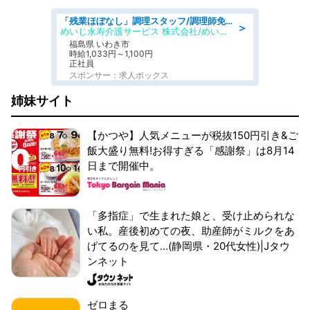
「残業ほぼなし」調理スタッフ/調理師免許必須/正職員/日勤のみ/住宅型有料老人ホーム
＞
めいじ永寿介護サービス 株式会社/めいじ永寿介護サービスセンター
福島県 いわき市
時給1,033円～1,100円
正社員
スポンサー：求人ボックス
姉妹サイト
【かつや】人気メニューが税抜150円引き&ご
飯大盛り無料!お得すぎる「感謝祭」は8月14
日まで開催中。
「多指症」で生まれた娘と、受け止められな
い私。産後初めての夜、助産師がミルクをあ
げてるのを見て...(静岡県・20代女性)|Jタウ
ンネット
ゼロまる