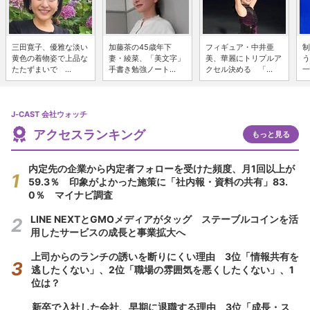
三田寛子、優雅な淡い
加藤茶の45歳年下
フィギュア・中井亜
制
黄色の着物姿で上品な
妻・綾菜、「美文字」
美、華麗にトリプルア
う
たたずまいで ...
手書き勉強ノート...
クセル決める 「...
一
J-CAST 会社ウォッチ
アクセスランキング
もっと見る
内定先の企業から内定者フォローを受けた頻度、月1回以上が
59.3％ 印象がよかった施策に「社内報・資料の共有」83.
0％ マイナビ調査
LINE NEXTとGMOメディアがタッグ ステーブルコインを活
用したサービスの成長と事業拡大へ
上司からのランチの誘いを断りにくい理由 3位「情報共有を
逃したくない」、2位「職場の雰囲気を悪くしたくない」、1
位は？
新卒で入社した会社、早期に退職する理由 3位「成長・ス