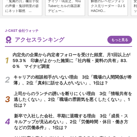
「鬼滅の刃」禰豆子役
ナイツ・塙宣之、You
解散のレペゼンフォッ
女
の声優・鬼頭明里の姿
Tuberヒカルの落語家
クス元リーダー・DJ S
利
にネット騒然 ...
デビュー...
HACHO...
ッ
J-CAST 会社ウォッチ
アクセスランキング
もっと見る
内定先の企業から内定者フォローを受けた頻度、月1回以上が
59.3％ 印象がよかった施策に「社内報・資料の共有」83.
0％ マイナビ調査
キャリアの相談相手がいない理由 3位「職場の人間関係が希
薄」、2位「真剣に話せる人がいない」、1位は？
上司からのランチの誘いを断りにくい理由 3位「情報共有を
逃したくない」、2位「職場の雰囲気を悪くしたくない」、1
位は？
新卒で入社した会社、早期に退職する理由 3位「成長・ス
キルアップが見込めない」、2位「労働時間・休日・働き方
などの労働条件」、1位は？