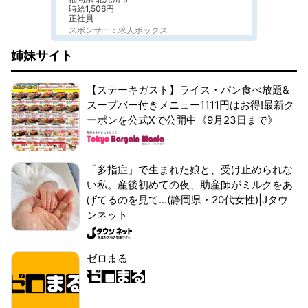
時給1,506円
正社員
スポンサー：求人ボックス
姉妹サイト
【ステーキガスト】ライス・パン食べ放題&
スープバー付きメニュー1111円はお得!最新ク
ーポンを公式Xで公開中《9月23日まで》
「多指症」で生まれた娘と、受け止められな
い私。産後初めての夜、助産師がミルクをあ
げてるのを見て...(静岡県・20代女性)|Jタウ
ンネット
ゼロまる