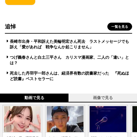
追悼
一覧を見る
長崎市出身・平和訴えた美輪明宏さん死去 ラストメッセージでも
訴え「愛があれば 戦争なんか起こりません」
つげ義春さんと白土三平さん カリスマ漫画家、二人の「違い」と
は？
死去した丹羽宇一郎さんは、経済界有数の読書家だった 『死ぬほ
ど読書』ベストセラーに
動画で見る
画像で見る