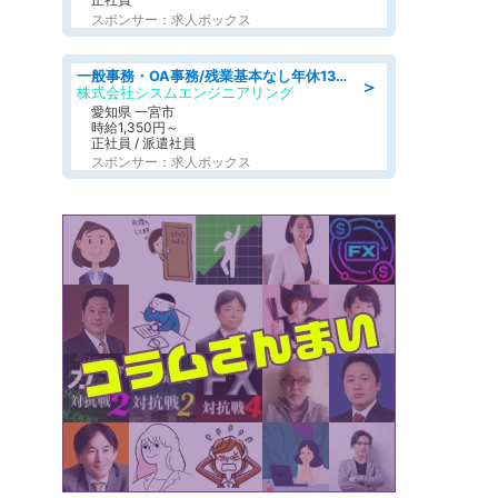
スポンサー：求人ボックス
一般事務・OA事務/残業基本なし年休130日社保完備の一般・調達事務
＞
株式会社シスムエンジニアリング
愛知県 一宮市
時給1,350円～
正社員 / 派遣社員
スポンサー：求人ボックス