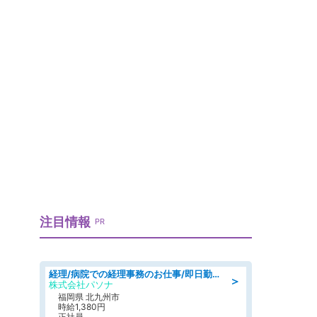
3
注目情報
PR
経理/病院での経理事務のお仕事/即日勤務可/車通勤可/経理/一般事務
＞
株式会社パソナ
福岡県 北九州市
時給1,380円
正社員