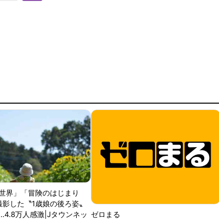
世界」「冒険のはじまり
が撮影した〝1歳娘の後ろ姿〟
ゼロまる
..4.8万人感激|Jタウンネッ