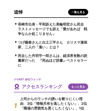
追悼
一覧を見る
長崎市出身・平和訴えた美輪明宏さん死去
ラストメッセージでも訴え「愛があれば 戦
争なんか起こりません」
つげ義春さんと白土三平さん カリスマ漫画
家、二人の「違い」とは？
死去した丹羽宇一郎さんは、経済界有数の読
書家だった 『死ぬほど読書』ベストセラー
に
J-CAST 会社ウォッチ
アクセスランキング
もっと見る
上司からのランチの誘いを断りにくい理
由 3位「情報共有を逃したくない」、2位
「職場の雰囲気を悪くしたくない」、1位