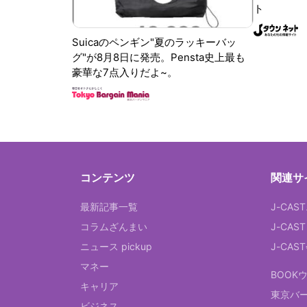
ト
Suicaのペンギン"夏のラッキーバッ
グ"が8月8日に発売。Pensta史上最も
豪華な7点入りだよ~。
コンテンツ
関連サ
最新記事一覧
J-CAS
コラムざんまい
J-CAS
ニュース pickup
J-CA
マネー
BOOK
キャリア
東京バ
ビジネス