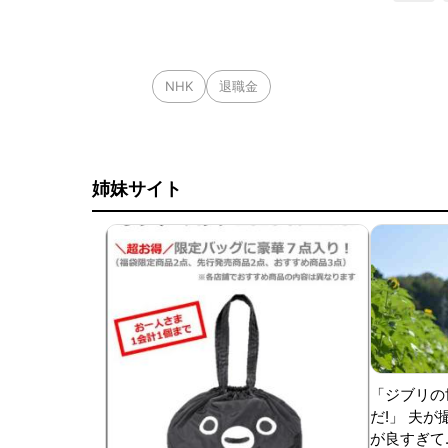
NHK
退職金
姉妹サイト
「ジブリの
だ!」 夫
が良すぎて.