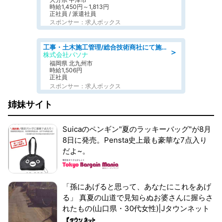
時給1,450円～1,813円
正社員 / 派遣社員
スポンサー：求人ボックス
工事・土木施工管理/総合技術商社にて施工管理のお仕事/即日勤務可/車通勤可/工事・土木施工管理/生産・品質管理
＞
株式会社パソナ
福岡県 北九州市
時給1,506円
正社員
スポンサー：求人ボックス
姉妹サイト
Suicaのペンギン"夏のラッキーバッグ"が8月
8日に発売。Pensta史上最も豪華な7点入り
だよ~。
「孫にあげると思って、あなたにこれをあげ
る」 真夏の山道で見知らぬお婆さんに握らさ
れたもの(山口県・30代女性)|Jタウンネット