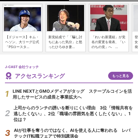
【ドジャース】キム・
新党結成で「「騙し討
「れいわ新選組」が党
登
ヘソン、大リーグ公式
ちにあった気分」と怒
名の変更を発表、「い
女
「PSロースタ...
ったひろゆき妻...
のちの党」へ ...
発
J-CAST 会社ウォッチ
アクセスランキング
もっと見る
LINE NEXTとGMOメディアがタッグ ステーブルコインを活
用したサービスの成長と事業拡大へ
上司からのランチの誘いを断りにくい理由 3位「情報共有を
逃したくない」、2位「職場の雰囲気を悪くしたくない」、1
位は？
AIが仕事を奪うのではなく、AIを使える人に奪われる レバ
テックIT転職フェアで特別講演会