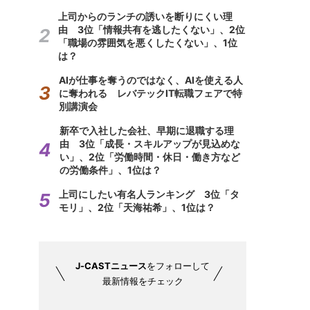
上司からのランチの誘いを断りにくい理
由 3位「情報共有を逃したくない」、2位
「職場の雰囲気を悪くしたくない」、1位
は？
AIが仕事を奪うのではなく、AIを使える人
に奪われる レバテックIT転職フェアで特
別講演会
新卒で入社した会社、早期に退職する理
由 3位「成長・スキルアップが見込めな
い」、2位「労働時間・休日・働き方など
の労働条件」、1位は？
上司にしたい有名人ランキング 3位「タ
モリ」、2位「天海祐希」、1位は？
J-CASTニュース
をフォローして
最新情報をチェック