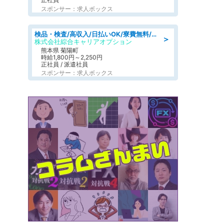
スポンサー：求人ボックス
検品・検査/高収入/日払いOK/寮費無料/日勤/20・30・40代活躍中
＞
株式会社綜合キャリアオプション
熊本県 菊陽町
時給1,800円～2,250円
正社員 / 派遣社員
スポンサー：求人ボックス