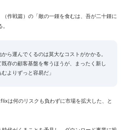
（作戦篇）の「敵の一鍾を食むは、吾が二十鍾に
る。
地から運んでくるのは莫大なコストがかかる。
て既存の顧客基盤を奪うほうが、まったく新し
込むよりずっと容易だ」
flixは何のリスクも負わずに市場を拡大した、と
時代がくることを予見し、ダウンロード事業に投