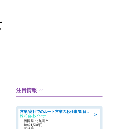
て
注目情報
PR
営業/商社でのルート営業のお仕事/即日勤務可/車通勤可/営業
＞
株式会社パソナ
福岡県 北九州市
時給1,506円
正社員