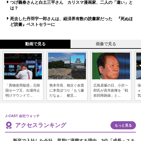
つげ義春さんと白土三平さん カリスマ漫画家、二人の「違い」と
は？
死去した丹羽宇一郎さんは、経済界有数の読書家だった 『死ぬほ
ど読書』ベストセラーに
動画で見る
画像で見る
「異物使用疑惑」元韓
熊本市長、相次ぐ余震
広島原爆の日、小沢一
張
国セーブ王、出場停止
に本音ぽつり「もう嫌
郎氏が高市政権を「戦
ォ
明けマウンドで...
だなぁ」 被災...
前回帰路線」と...
気
J-CAST 会社ウォッチ
アクセスランキング
もっと見る
新卒で入社した会社、早期に退職する理由 3位「成長・スキ