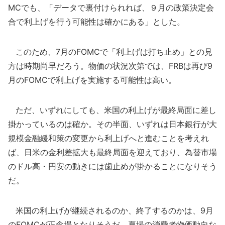
MCでも、「データで裏付けられれば、９月の政策決定会
合で利上げを行う可能性は確かにある」とした。
このため、7月のFOMCで「利上げは打ち止め」との見
方は時期尚早だろう。物価の状況次第では、FRBは再び9
月のFOMCで利上げを実施する可能性は高い。
ただ、いずれにしても、米国の利上げが最終局面に差し
掛かっているのは確か。その半面、いずれは日本銀行が大
規模金融緩和策の変更から利上げへと進むことを考えれ
ば、日米の金利差拡大も最終局面を迎えており、為替市場
のドル高・円安の動きには歯止めが掛かることになりそう
だ。
米国の利上げが継続されるのか、終了するのかは、9月
のFOMCが正念場となりそうだ。夏場の消費者物価動向な