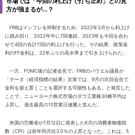
市場では「今回の利上げで打ち止め」との見
方が強まるが...？
FRBはインフレを抑制するため、2022年3月から利上げ
に踏み切り、2022年中に7回連続、2023年も今回を合わ
せて4回の合計11回の利上げを行った。その結果、政策金
利のFF金利は、22年ぶりの高水準まで引き上げられた。
一方、FOMC後の記者会見で、FRBのパウエル議長が
「データ（経済指標の結果）次第では、9月の次回会合で
金利を据え置くことを選択する可能性もある」と発言した
ことで、ニューヨーク株式市場のダウ工業株30種平均は
上昇し、過去最高の13営業日連騰と並んだ。
米国の労働省が7月12日に発表した6月の消費者物価指
数（CPI）は前年同月比3.0％の上昇となった。これは、5