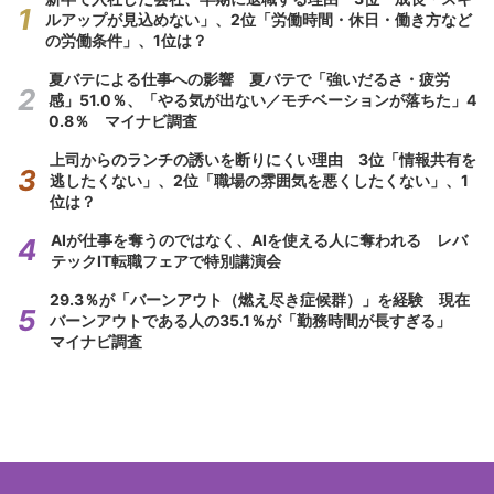
ルアップが見込めない」、2位「労働時間・休日・働き方など
の労働条件」、1位は？
夏バテによる仕事への影響 夏バテで「強いだるさ・疲労
感」51.0％、「やる気が出ない／モチベーションが落ちた」4
0.8％ マイナビ調査
上司からのランチの誘いを断りにくい理由 3位「情報共有を
逃したくない」、2位「職場の雰囲気を悪くしたくない」、1
位は？
AIが仕事を奪うのではなく、AIを使える人に奪われる レバ
テックIT転職フェアで特別講演会
29.3％が「バーンアウト（燃え尽き症候群）」を経験 現在
バーンアウトである人の35.1％が「勤務時間が長すぎる」
マイナビ調査