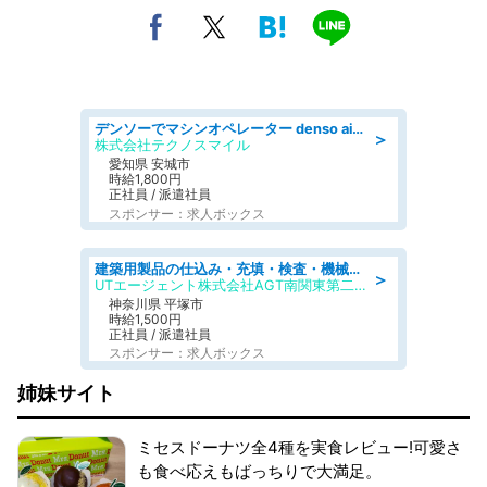
デンソーでマシンオペレーター denso aichi
＞
株式会社テクノスマイル
愛知県 安城市
時給1,800円
正社員 / 派遣社員
スポンサー：求人ボックス
建築用製品の仕込み・充填・検査・機械操作/寮完備/日払い/工場・製造
＞
UTエージェント株式会社AGT南関東第二CU
神奈川県 平塚市
時給1,500円
正社員 / 派遣社員
スポンサー：求人ボックス
姉妹サイト
ミセスドーナツ全4種を実食レビュー!可愛さ
も食べ応えもばっちりで大満足。