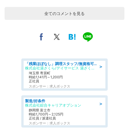
全てのコメントを見る
「残業ほぼなし」調理スタッフ/無資格可/正職員/日勤のみ/デイサービス/社会保障完備
＞
株式会社湯ざくら/デイサービス 湯ざくらケアリゾート
埼玉県 寄居町
時給1,141円～1,200円
正社員
スポンサー：求人ボックス
製造/好条件
＞
株式会社綜合キャリアオプション
静岡県 富士市
時給1,700円～2,125円
正社員 / 派遣社員
スポンサー：求人ボックス