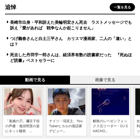
追悼
一覧を見る
長崎市出身・平和訴えた美輪明宏さん死去 ラストメッセージでも
訴え「愛があれば 戦争なんか起こりません」
つげ義春さんと白土三平さん カリスマ漫画家、二人の「違い」と
は？
死去した丹羽宇一郎さんは、経済界有数の読書家だった 『死ぬほ
ど読書』ベストセラーに
動画で見る
画像で見る
「鬼滅の刃」禰豆子役
ナイツ・塙宣之、You
解散のレペゼンフォッ
女
の声優・鬼頭明里の姿
Tuberヒカルの落語家
クス元リーダー・DJ S
利
にネット騒然 ...
デビュー...
HACHO...
ッ