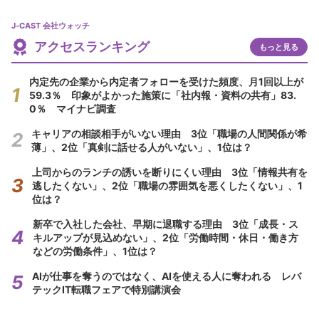
J-CAST 会社ウォッチ
アクセスランキング
もっと見る
内定先の企業から内定者フォローを受けた頻度、月1回以上が
59.3％ 印象がよかった施策に「社内報・資料の共有」83.
0％ マイナビ調査
キャリアの相談相手がいない理由 3位「職場の人間関係が希
薄」、2位「真剣に話せる人がいない」、1位は？
上司からのランチの誘いを断りにくい理由 3位「情報共有を
逃したくない」、2位「職場の雰囲気を悪くしたくない」、1
位は？
新卒で入社した会社、早期に退職する理由 3位「成長・ス
キルアップが見込めない」、2位「労働時間・休日・働き方
などの労働条件」、1位は？
AIが仕事を奪うのではなく、AIを使える人に奪われる レバ
テックIT転職フェアで特別講演会