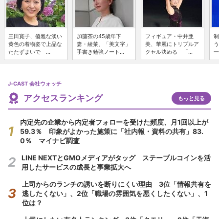
三田寛子、優雅な淡い
加藤茶の45歳年下
フィギュア・中井亜
制
黄色の着物姿で上品な
妻・綾菜、「美文字」
美、華麗にトリプルア
う
たたずまいで ...
手書き勉強ノート...
クセル決める 「...
一
J-CAST 会社ウォッチ
アクセスランキング
もっと見る
内定先の企業から内定者フォローを受けた頻度、月1回以上が
59.3％ 印象がよかった施策に「社内報・資料の共有」83.
0％ マイナビ調査
LINE NEXTとGMOメディアがタッグ ステーブルコインを活
用したサービスの成長と事業拡大へ
上司からのランチの誘いを断りにくい理由 3位「情報共有を
逃したくない」、2位「職場の雰囲気を悪くしたくない」、1
位は？