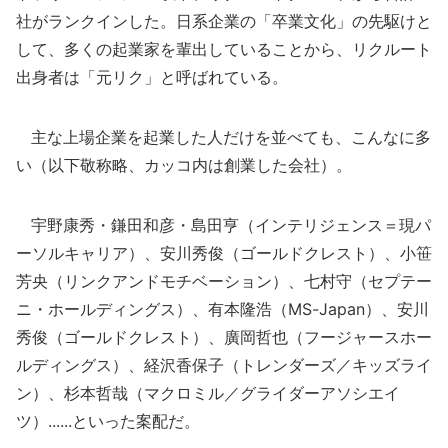
社がランクインした。日系企業の「卒業文化」の先駆けと
して、多くの起業家を輩出していることから、リクルート
出身者は「元リク」と呼ばれている。
主な上場企業を起業した人だけを並べても、こんなに多
い（以下敬称略、カッコ内は創業した会社）。
宇野康秀・鎌田和彦・島田亨（インテリジェンス＝現パ
ーソルキャリア）、安川秀俊（ゴールドクレスト）、小笹
芳央（リンクアンドモチベーション）、七村守（セプテー
ニ・ホールディングス）、有本隆浩（MS-Japan）、安川
秀俊（ゴールドクレスト）、廣岡哲也（フージャースホー
ルディングス）、経沢香保子（トレンダーズ／キッズライ
ン）、杉本哲哉（マクロミル／グライダーアソシエイ
ツ）......といった案配だ。