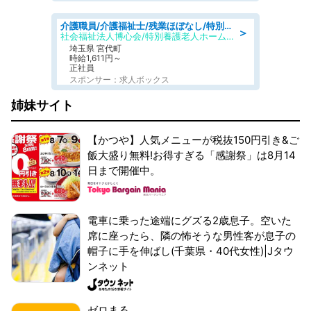
介護職員/介護福祉士/残業ほぼなし/特別養護老人ホームの介護士/夜勤専従
＞
社会福祉法人博心会/特別養護老人ホーム 清風園
埼玉県 宮代町
時給1,611円～
正社員
スポンサー：求人ボックス
姉妹サイト
【かつや】人気メニューが税抜150円引き&ご
飯大盛り無料!お得すぎる「感謝祭」は8月14
日まで開催中。
電車に乗った途端にグズる2歳息子。空いた
席に座ったら、隣の怖そうな男性客が息子の
帽子に手を伸ばし(千葉県・40代女性)|Jタウ
ンネット
ゼロまる