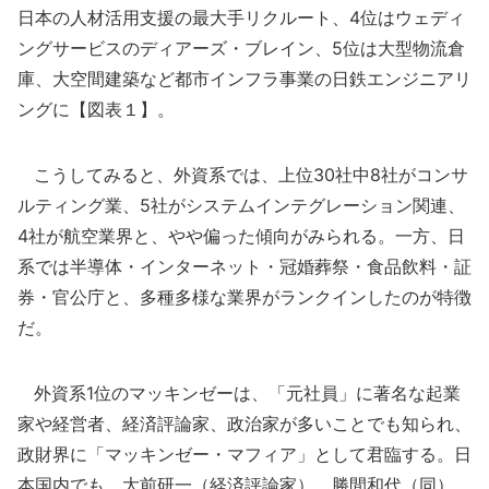
日本の人材活用支援の最大手リクルート、4位はウェディ
ングサービスのディアーズ・ブレイン、5位は大型物流倉
庫、大空間建築など都市インフラ事業の日鉄エンジニアリ
ングに【図表１】。
こうしてみると、外資系では、上位30社中8社がコンサ
ルティング業、5社がシステムインテグレーション関連、
4社が航空業界と、やや偏った傾向がみられる。一方、日
系では半導体・インターネット・冠婚葬祭・食品飲料・証
券・官公庁と、多種多様な業界がランクインしたのが特徴
だ。
外資系1位のマッキンゼーは、「元社員」に著名な起業
家や経営者、経済評論家、政治家が多いことでも知られ、
政財界に「マッキンゼー・マフィア」として君臨する。日
本国内でも、大前研一（経済評論家）、勝間和代（同）、