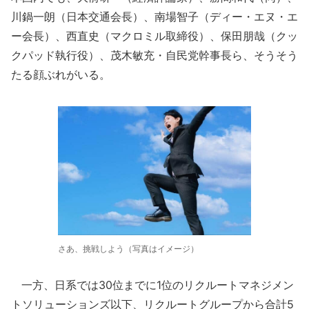
川鍋一朗（日本交通会長）、南場智子（ディー・エヌ・エ
ー会長）、西直史（マクロミル取締役）、保田朋哉（クッ
クパッド執行役）、茂木敏充・自民党幹事長ら、そうそう
たる顔ぶれがいる。
さあ、挑戦しよう（写真はイメージ）
一方、日系では30位までに1位のリクルートマネジメン
トソリューションズ以下、リクルートグループから合計5