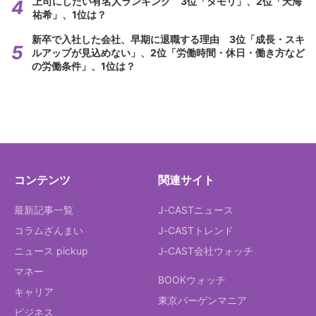
上司にしたい有名人ランキング 3位「タモリ」、2位「天海
祐希」、1位は？
新卒で入社した会社、早期に退職する理由 3位「成長・スキ
ルアップが見込めない」、2位「労働時間・休日・働き方など
の労働条件」、1位は？
コンテンツ
関連サイト
最新記事一覧
J-CASTニュース
コラムざんまい
J-CASTトレンド
ニュース pickup
J-CAST会社ウォッチ
マネー
BOOKウォッチ
キャリア
東京バーゲンマニア
ビジネス