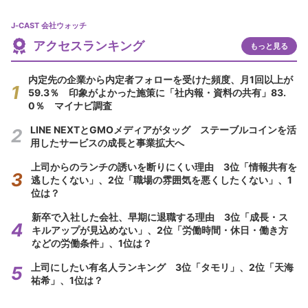
J-CAST 会社ウォッチ
アクセスランキング
もっと見る
内定先の企業から内定者フォローを受けた頻度、月1回以上が
59.3％ 印象がよかった施策に「社内報・資料の共有」83.
0％ マイナビ調査
LINE NEXTとGMOメディアがタッグ ステーブルコインを活
用したサービスの成長と事業拡大へ
上司からのランチの誘いを断りにくい理由 3位「情報共有を
逃したくない」、2位「職場の雰囲気を悪くしたくない」、1
位は？
新卒で入社した会社、早期に退職する理由 3位「成長・ス
キルアップが見込めない」、2位「労働時間・休日・働き方
などの労働条件」、1位は？
上司にしたい有名人ランキング 3位「タモリ」、2位「天海
祐希」、1位は？