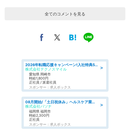
全てのコメントを見る
2026年転職応援キャンペーン!入社特典58万円/デンソーで働こう!自動車工場で小型部品の検査業務 denso aichi
＞
株式会社テクノスマイル
愛知県 岡崎市
時給1,800円
正社員 / 派遣社員
スポンサー：求人ボックス
08月開始/「土日祝休み」ヘルスケア業界の産業保健師/高時給/未経験OK/要資格:保健師、正看護師
＞
株式会社パソナ
福岡県 福岡市
時給2,300円
正社員
スポンサー：求人ボックス