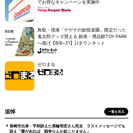
でお得なキャンペーンを実施中
鳥取・境港「ゲゲゲの妖怪楽園」限定だった
鬼太郎グッズ買える 銀座・博品館TOY PARK
へ急げ【8/8~31】|Jタウンネット
ゼロまる
追悼
一覧を見る
長崎市出身・平和訴えた美輪明宏さん死去 ラストメッセージでも
訴え「愛があれば 戦争なんか起こりません」