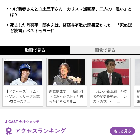
つげ義春さんと白土三平さん カリスマ漫画家、二人の「違い」と
は？
死去した丹羽宇一郎さんは、経済界有数の読書家だった 『死ぬほ
ど読書』ベストセラーに
動画で見る
画像で見る
【ドジャース】キム・
新党結成で「「騙し討
「れいわ新選組」が党
登
ヘソン、大リーグ公式
ちにあった気分」と怒
名の変更を発表、「い
女
「PSロースタ...
ったひろゆき妻...
のちの党」へ ...
発
J-CAST 会社ウォッチ
アクセスランキング
もっと見る