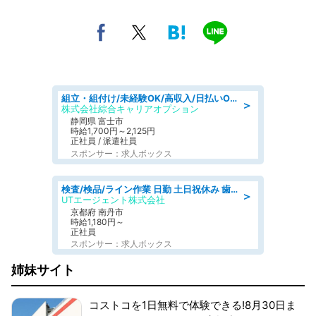
組立・組付け/未経験OK/高収入/日払いOK/寮費無料/交替制
＞
株式会社綜合キャリアオプション
静岡県 富士市
時給1,700円～2,125円
正社員 / 派遣社員
スポンサー：求人ボックス
検査/検品/ライン作業 日勤 土日祝休み 歯科模型製造 有償休憩あり 残業ほぼなし
＞
UTエージェント株式会社
京都府 南丹市
時給1,180円～
正社員
スポンサー：求人ボックス
姉妹サイト
コストコを1日無料で体験できる!8月30日ま