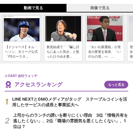
動画で見る
画像で見る
【ドジャース】キム・
新党結成で「「騙し討
「れいわ新選組」が党
登
ヘソン、大リーグ公式
ちにあった気分」と怒
名の変更を発表、「い
女
「PSロースタ...
ったひろゆき妻...
のちの党」へ ...
発
J-CAST 会社ウォッチ
アクセスランキング
もっと見る
LINE NEXTとGMOメディアがタッグ ステーブルコインを活
用したサービスの成長と事業拡大へ
上司からのランチの誘いを断りにくい理由 3位「情報共有を
逃したくない」、2位「職場の雰囲気を悪くしたくない」、1
位は？