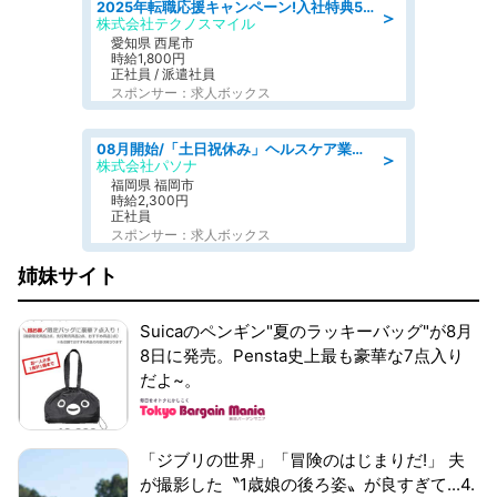
2025年転職応援キャンペーン!入社特典58万円/デンソーで働こう!自動車工場で小型部品の検査業務 denso aichi
＞
株式会社テクノスマイル
愛知県 西尾市
時給1,800円
正社員 / 派遣社員
スポンサー：求人ボックス
08月開始/「土日祝休み」ヘルスケア業界の産業保健師/高時給/未経験OK/要資格:保健師、正看護師
＞
株式会社パソナ
福岡県 福岡市
時給2,300円
正社員
スポンサー：求人ボックス
姉妹サイト
Suicaのペンギン"夏のラッキーバッグ"が8月
8日に発売。Pensta史上最も豪華な7点入り
だよ~。
「ジブリの世界」「冒険のはじまりだ!」 夫
が撮影した〝1歳娘の後ろ姿〟が良すぎて...4.