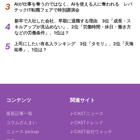
AIが仕事を奪うのではなく、AIを使える人に奪われる レバ
テックIT転職フェアで特別講演会
新卒で入社した会社、早期に退職する理由 3位「成長・ス
キルアップが見込めない」、2位「労働時間・休日・働き方
などの労働条件」、1位は？
上司にしたい有名人ランキング 3位「タモリ」、2位「天海
祐希」、1位は？
コンテンツ
関連サイト
最新記事一覧
J-CASTニュース
コラムざんまい
J-CASTトレンド
ニュース pickup
J-CAST会社ウォッチ