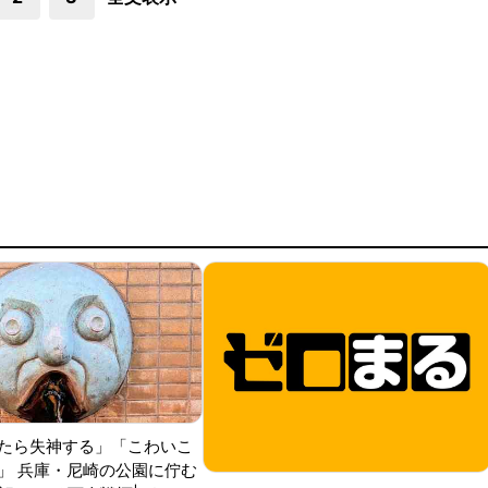
たら失神する」「こわいこ
」 兵庫・尼崎の公園に佇む