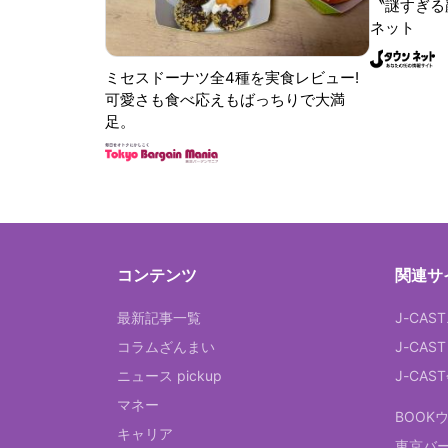
〝謎すぎる顔
ネット
ミセスドーナツ全4種を実食レビュー!
可愛さも食べ応えもばっちりで大満
足。
コンテンツ
関連サ
最新記事一覧
J-CAS
コラムざんまい
J-CAS
ニュース pickup
J-CA
マネー
BOOK
キャリア
東京バ