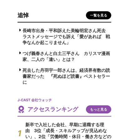
追悼
一覧を見る
長崎市出身・平和訴えた美輪明宏さん死去
ラストメッセージでも訴え「愛があれば 戦
争なんか起こりません」
つげ義春さんと白土三平さん カリスマ漫画
家、二人の「違い」とは？
死去した丹羽宇一郎さんは、経済界有数の読
書家だった 『死ぬほど読書』ベストセラー
に
J-CAST 会社ウォッチ
アクセスランキング
もっと見る
新卒で入社した会社、早期に退職する理
由 3位「成長・スキルアップが見込めな
い」、2位「労働時間・休日・働き方などの