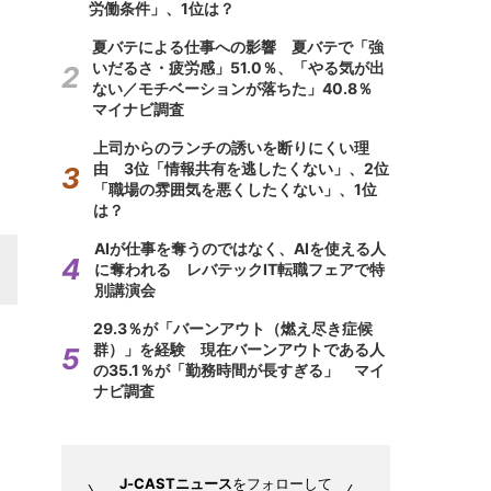
労働条件」、1位は？
夏バテによる仕事への影響 夏バテで「強
いだるさ・疲労感」51.0％、「やる気が出
ない／モチベーションが落ちた」40.8％
マイナビ調査
上司からのランチの誘いを断りにくい理
由 3位「情報共有を逃したくない」、2位
「職場の雰囲気を悪くしたくない」、1位
は？
AIが仕事を奪うのではなく、AIを使える人
に奪われる レバテックIT転職フェアで特
別講演会
29.3％が「バーンアウト（燃え尽き症候
群）」を経験 現在バーンアウトである人
の35.1％が「勤務時間が長すぎる」 マイ
ナビ調査
J-CASTニュース
をフォローして