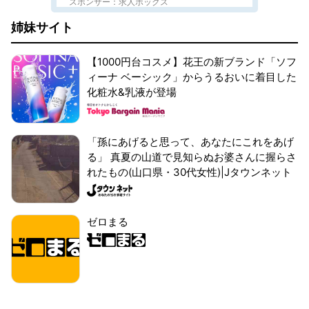
スポンサー：求人ボックス
姉妹サイト
【1000円台コスメ】花王の新ブランド「ソフ
ィーナ ベーシック」からうるおいに着目した
化粧水&乳液が登場
「孫にあげると思って、あなたにこれをあげ
る」 真夏の山道で見知らぬお婆さんに握らさ
れたもの(山口県・30代女性)|Jタウンネット
ゼロまる