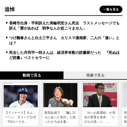
追悼
一覧を見る
長崎市出身・平和訴えた美輪明宏さん死去 ラストメッセージでも
訴え「愛があれば 戦争なんか起こりません」
つげ義春さんと白土三平さん カリスマ漫画家、二人の「違い」と
は？
死去した丹羽宇一郎さんは、経済界有数の読書家だった 『死ぬほ
ど読書』ベストセラーに
動画で見る
画像で見る
【ドジャース】キム・
新党結成で「「騙し討
「れいわ新選組」が党
登
ヘソン、大リーグ公式
ちにあった気分」と怒
名の変更を発表、「い
女
「PSロースタ...
ったひろゆき妻...
のちの党」へ ...
発