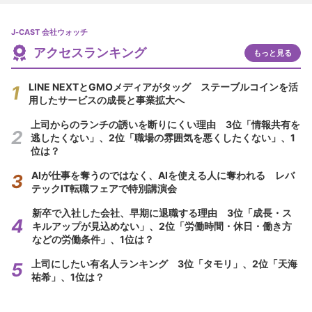
J-CAST 会社ウォッチ
アクセスランキング
もっと見る
LINE NEXTとGMOメディアがタッグ ステーブルコインを活
用したサービスの成長と事業拡大へ
上司からのランチの誘いを断りにくい理由 3位「情報共有を
逃したくない」、2位「職場の雰囲気を悪くしたくない」、1
位は？
AIが仕事を奪うのではなく、AIを使える人に奪われる レバ
テックIT転職フェアで特別講演会
新卒で入社した会社、早期に退職する理由 3位「成長・ス
キルアップが見込めない」、2位「労働時間・休日・働き方
などの労働条件」、1位は？
上司にしたい有名人ランキング 3位「タモリ」、2位「天海
祐希」、1位は？