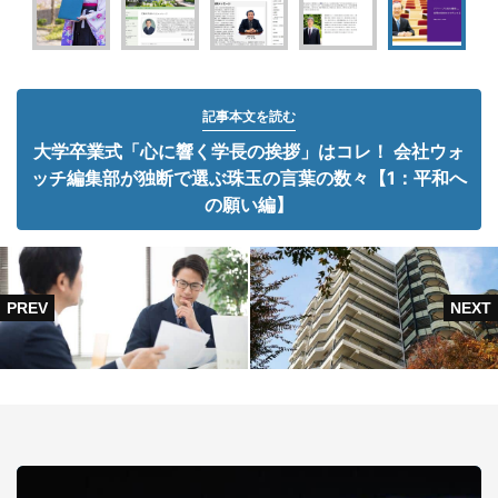
記事本文を読む
大学卒業式「心に響く学長の挨拶」はコレ！ 会社ウォ
ッチ編集部が独断で選ぶ珠玉の言葉の数々【1：平和へ
の願い編】