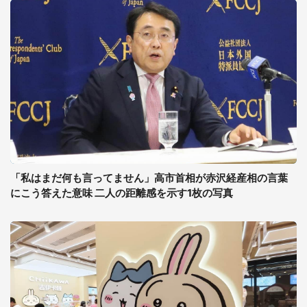
「私はまだ何も言ってません」高市首相が赤沢経産相の言葉
にこう答えた意味 二人の距離感を示す1枚の写真