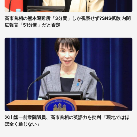
高市首相の熊本避難所「3分間」しか視察せず?SNS拡散 内閣
広報官「51分間」だと否定
米山隆一前衆院議員、高市首相の英語力を批判 「現地ではほ
ぼ全く通じない」