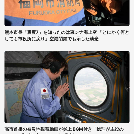
熊本市長「震度7」を知ったのは東シナ海上空 「とにかく何と
しても市役所に戻り」空港閉鎖でも示した執念
高市首相の被災地視察動画が炎上 BGM付き「総理が主役の