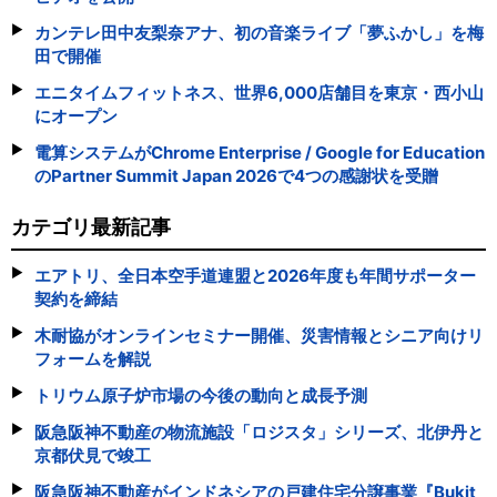
カンテレ田中友梨奈アナ、初の音楽ライブ「夢ふかし」を梅
田で開催
エニタイムフィットネス、世界6,000店舗目を東京・西小山
にオープン
電算システムがChrome Enterprise / Google for Education
のPartner Summit Japan 2026で4つの感謝状を受贈
カテゴリ最新記事
エアトリ、全日本空手道連盟と2026年度も年間サポーター
契約を締結
木耐協がオンラインセミナー開催、災害情報とシニア向けリ
フォームを解説
トリウム原子炉市場の今後の動向と成長予測
阪急阪神不動産の物流施設「ロジスタ」シリーズ、北伊丹と
京都伏見で竣工
阪急阪神不動産がインドネシアの戸建住宅分譲事業『Bukit