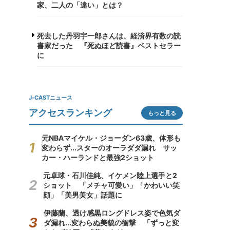
家、二人の「違い」とは？
死去した丹羽宇一郎さんは、経済界有数の読
書家だった 『死ぬほど読書』ベストセラー
に
J-CASTニュース
アクセスランキング
もっと見る
元NBAマイケル・ジョーダン63歳、体形も
変わらず...スターのオーラダダ漏れ サッ
カー・ハーランドと最強2ショット
元卓球・石川佳純、イケメン陸上選手と2
ショット 「メチャ可愛い」「かわいい笑
顔」「美男美女」話題に
伊藤蘭、透け感黒ロングドレス姿で色気ダ
ダ漏れ...変わらぬ美貌の衝撃 「ずっと変