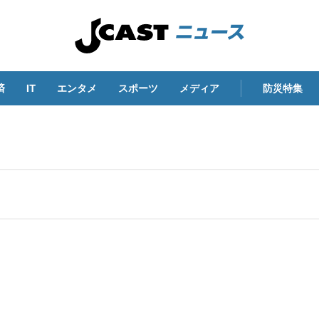
済
IT
エンタメ
スポーツ
メディア
防災特集