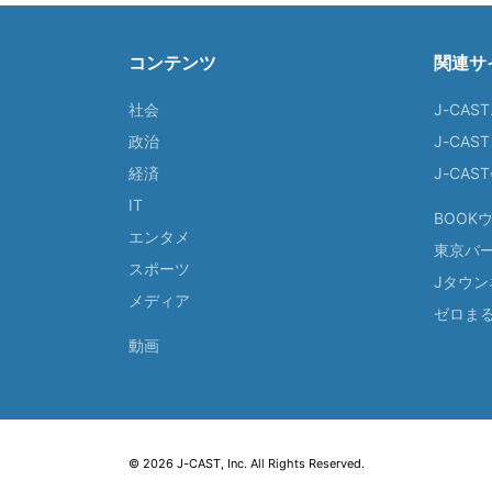
コンテンツ
関連サ
社会
J-CAS
政治
J-CAS
経済
J-CA
IT
BOOK
エンタメ
東京バ
スポーツ
Jタウン
メディア
ゼロま
動画
© 2026 J-CAST, Inc. All Rights Reserved.