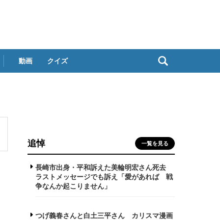
動画
クイズ
追悼
一覧を見る
長崎市出身・平和訴えた美輪明宏さん死去
ラストメッセージでも訴え「愛があれば 戦
争なんか起こりません」
つげ義春さんと白土三平さん カリスマ漫画