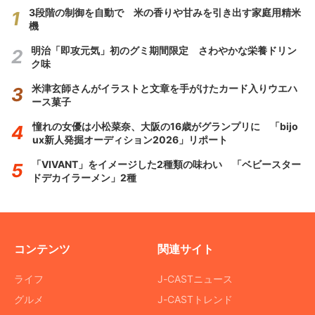
3段階の制御を自動で 米の香りや甘みを引き出す家庭用精米
機
明治「即攻元気」初のグミ期間限定 さわやかな栄養ドリン
ク味
米津玄師さんがイラストと文章を手がけたカード入りウエハ
ース菓子
憧れの女優は小松菜奈、大阪の16歳がグランプリに 「bijo
ux新人発掘オーディション2026」リポート
「VIVANT」をイメージした2種類の味わい 「ベビースター
ドデカイラーメン」2種
コンテンツ
関連サイト
ライフ
J-CASTニュース
グルメ
J-CASTトレンド