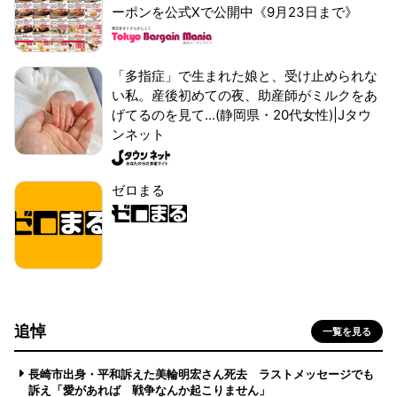
ーポンを公式Xで公開中《9月23日まで》
「多指症」で生まれた娘と、受け止められな
い私。産後初めての夜、助産師がミルクをあ
げてるのを見て...(静岡県・20代女性)|Jタウ
ンネット
ゼロまる
追悼
一覧を見る
長崎市出身・平和訴えた美輪明宏さん死去 ラストメッセージでも
訴え「愛があれば 戦争なんか起こりません」