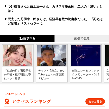
つげ義春さんと白土三平さん カリスマ漫画家、二人の「違い」と
は？
死去した丹羽宇一郎さんは、経済界有数の読書家だった 『死ぬほ
ど読書』ベストセラーに
動画で見る
画像で見る
「鬼滅の刃」禰豆子役
ナイツ・塙宣之、You
解散のレペゼンフォッ
女
の声優・鬼頭明里の姿
Tuberヒカルの落語家
クス元リーダー・DJ S
利
にネット騒然 ...
デビュー...
HACHO...
ッ
J-CAST トレンド
アクセスランキング
もっと見る