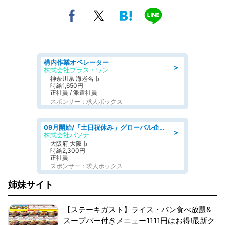
構内作業オペレーター
＞
株式会社プラス・ワン
神奈川県 海老名市
時給1,650円
正社員 / 派遣社員
スポンサー：求人ボックス
09月開始/「土日祝休み」グローバル企業での産業保健のお仕事/保健師/高時給/残業なし/服装自由
＞
株式会社パソナ
大阪府 大阪市
時給2,300円
正社員
スポンサー：求人ボックス
姉妹サイト
【ステーキガスト】ライス・パン食べ放題&
スープバー付きメニュー1111円はお得!最新ク