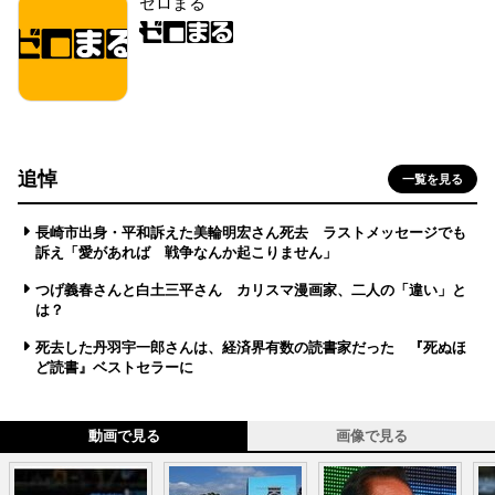
ゼロまる
追悼
一覧を見る
長崎市出身・平和訴えた美輪明宏さん死去 ラストメッセージでも
訴え「愛があれば 戦争なんか起こりません」
つげ義春さんと白土三平さん カリスマ漫画家、二人の「違い」と
は？
死去した丹羽宇一郎さんは、経済界有数の読書家だった 『死ぬほ
ど読書』ベストセラーに
動画で見る
画像で見る