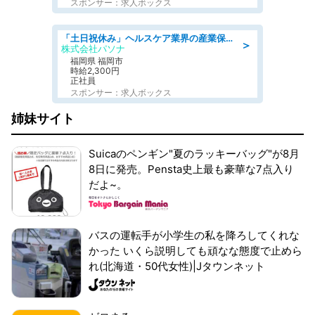
スポンサー：求人ボックス
「土日祝休み」ヘルスケア業界の産業保健師/高時給/未経験OK/要資格:保健師、正看護師
＞
株式会社パソナ
福岡県 福岡市
時給2,300円
正社員
スポンサー：求人ボックス
姉妹サイト
Suicaのペンギン"夏のラッキーバッグ"が8月
8日に発売。Pensta史上最も豪華な7点入り
だよ~。
バスの運転手が小学生の私を降ろしてくれな
かった いくら説明しても頑なな態度で止めら
れ(北海道・50代女性)|Jタウンネット