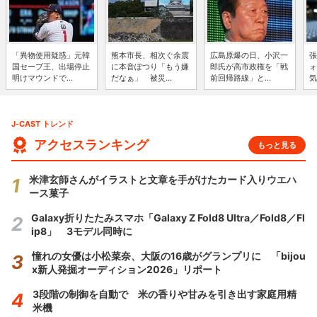
「異物使用疑惑」元韓
熊本市長、相次ぐ余震
広島原爆の日、小沢一
張
国セーブ王、出場停止
に本音ぽつり「もう嫌
郎氏が高市政権を「戦
ォ
明けマウンドで...
だなぁ」 被災...
前回帰路線」と...
気
J-CAST トレンド
アクセスランキング
もっと見る
米津玄師さんがイラストと文章を手がけたカード入りウエハ
ース菓子
Galaxy折りたたみスマホ「Galaxy Z Fold8 Ultra／Fold8／Fl
ip8」 3モデル同時に
憧れの女優は小松菜奈、大阪の16歳がグランプリに 「bijou
x新人発掘オーディション2026」リポート
3段階の制御を自動で 米の香りや甘みを引き出す家庭用精
米機