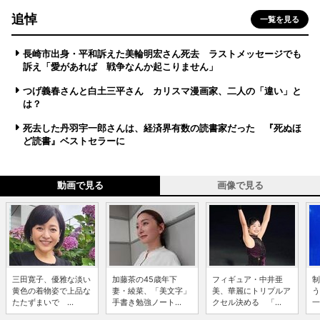
追悼
一覧を見る
長崎市出身・平和訴えた美輪明宏さん死去 ラストメッセージでも
訴え「愛があれば 戦争なんか起こりません」
つげ義春さんと白土三平さん カリスマ漫画家、二人の「違い」と
は？
死去した丹羽宇一郎さんは、経済界有数の読書家だった 『死ぬほ
ど読書』ベストセラーに
動画で見る
画像で見る
三田寛子、優雅な淡い
加藤茶の45歳年下
フィギュア・中井亜
制
黄色の着物姿で上品な
妻・綾菜、「美文字」
美、華麗にトリプルア
う
たたずまいで ...
手書き勉強ノート...
クセル決める 「...
一