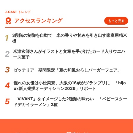
J-CAST トレンド
アクセスランキング
もっと見る
3段階の制御を自動で 米の香りや甘みを引き出す家庭用精米
機
米津玄師さんがイラストと文章を手がけたカード入りウエハ
ース菓子
ゼッテリア 期間限定「夏の和風おろしバーガーフェア」
憧れの女優は小松菜奈、大阪の16歳がグランプリに 「bijo
ux新人発掘オーディション2026」リポート
「VIVANT」をイメージした2種類の味わい 「ベビースター
ドデカイラーメン」2種