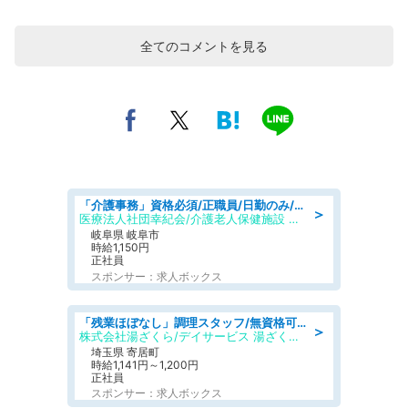
全てのコメントを見る
「介護事務」資格必須/正職員/日勤のみ/介護老人保健施設
＞
医療法人社団幸紀会/介護老人保健施設 グリーンビラ安江
岐阜県 岐阜市
時給1,150円
正社員
スポンサー：求人ボックス
「残業ほぼなし」調理スタッフ/無資格可/正職員/日勤のみ/デイサービス/社会保障完備
＞
株式会社湯ざくら/デイサービス 湯ざくらケアリゾート
埼玉県 寄居町
時給1,141円～1,200円
正社員
スポンサー：求人ボックス